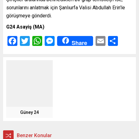
sorunlarını anlatmak için Şanlıurfa Valisi Abdullah Erin’le
görüşmeye gönderdi.
G24 Asayiş (MA)
Facebook
Twitter
WhatsApp
Messenger
Email
Shar
Share
Güney 24
Benzer Konular