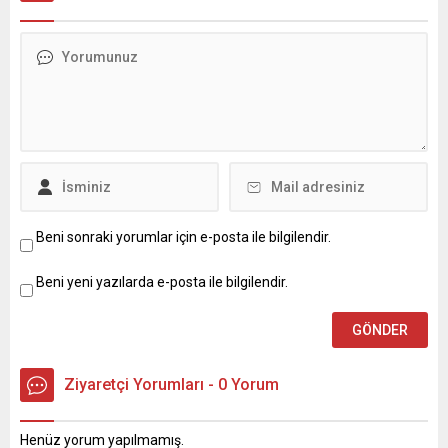
bombayla 28 yıl önce 24
Geldiği Vahim Tablo”
Ocak 1993’te öldürüldü.
açıklamasını paylaşırken,
GÜNEY24.COM – Suikast
“Bir ülkede 1,5 milyon insan
organizasyonunda yer alan
terörle suçlanıyorsa devlet
isimlerin bazıları yakalandı,
vatandaşıyla kavga ediyor
yargılandı, mahkûm edildi,
demektir” dedi.
ancak cinayetin arkasında
GÜNEY24.COM – Babacan,
hangi güçlerin bulunduğu
Twitter hesabından
bugüne kadar
paylaştığı mesajında,
aydınlatılamadı. 28...
Türkiye’de 1,5 milyondan
fazla insanın terör örgütü
üyeliğinden yargılandığını
Beni sonraki yorumlar için e-posta ile bilgilendir.
belirtirken, şu ifadeleri
kullandı:...
Beni yeni yazılarda e-posta ile bilgilendir.
Ziyaretçi Yorumları - 0 Yorum
Henüz yorum yapılmamış.