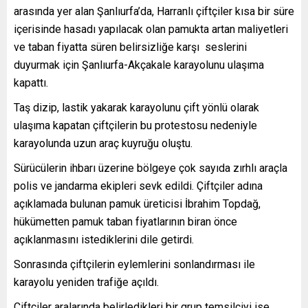
arasında yer alan Şanlıurfa’da, Harranlı çiftçiler kısa bir süre
içerisinde hasadı yapılacak olan pamukta artan maliyetleri
ve taban fiyatta süren belirsizliğe karşı seslerini
duyurmak için Şanlıurfa-Akçakale karayolunu ulaşıma
kapattı.
Taş dizip, lastik yakarak karayolunu çift yönlü olarak
ulaşıma kapatan çiftçilerin bu protestosu nedeniyle
karayolunda uzun araç kuyruğu oluştu.
Sürücülerin ihbarı üzerine bölgeye çok sayıda zırhlı araçla
polis ve jandarma ekipleri sevk edildi. Çiftçiler adına
açıklamada bulunan pamuk üreticisi İbrahim Topdağ,
hükümetten pamuk taban fiyatlarının biran önce
açıklanmasını istediklerini dile getirdi.
Sonrasında çiftçilerin eylemlerini sonlandırması ile
karayolu yeniden trafiğe açıldı.
Çiftçiler aralarında belirledikleri bir grup temsilciyi ise,