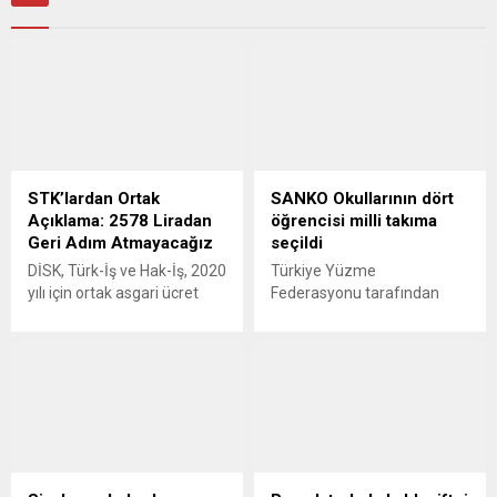
STK’lardan Ortak
SANKO Okullarının dört
Açıklama: 2578 Liradan
öğrencisi milli takıma
Geri Adım Atmayacağız
seçildi
DİSK, Türk-İş ve Hak-İş, 2020
Türkiye Yüzme
yılı için ortak asgari ücret
Federasyonu tarafından
talebini 2 bin 578 lira olarak
Ankara’da düzenlenen
açıklayarak geri adım
“Türkiye Yüzme
atmayacaklarını bildirdi.
Federasyonu Bölge
GÜNEY24 – Türkiye Devrimci
Karmaları Seçmeleri”nde
İşçi Sendikaları
SANKO Okullarının dört
Konfederasyonu (DİSK),
öğrencisi milli takım
Türkiye İşçi Sendikaları
kadrosuna seçildi.
Konfederasyonu (Türk-İş)
GÜNEY24.COM – Ankara
ve Hak İşçi Sendikaları
Eryaman Olimpik Yüzme