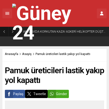
ANKARA’DA KORKUTAN KAZA! ASKERİ HELİKOPTER DÜŞTÜ… DETAYLAR ORTAYA ÇIKIYOR
Anasayfa
Asayiş
Pamuk üreticileri lastik yakıp yol kapattı
Pamuk üreticileri lastik yakıp
yol kapattı
Paylaş
Tweetle
Gönder