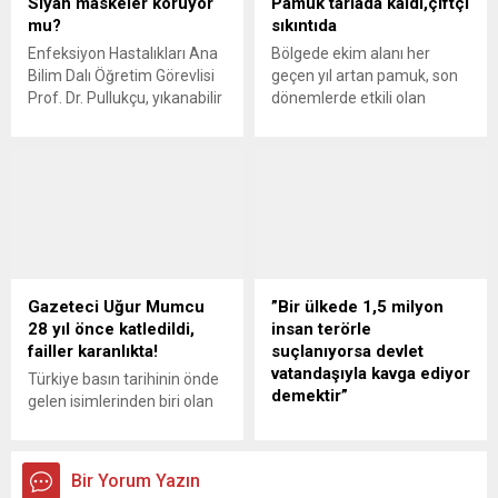
Siyah maskeler koruyor
Pamuk tarlada kaldı,çiftçi
Konfederasyonu (Hak-İş),
Havuzunda düzenlenen
mu?
sıkıntıda
2020 yılı için geçerli olacak
seçmelerde SANKO Okulları
Enfeksiyon Hastalıkları Ana
Bölgede ekim alanı her
asgari ücret görüşmeleri
öğrencilerinden Beril
Bilim Dalı Öğretim Görevlisi
geçen yıl artan pamuk, son
sürerken ortak...
Tanrıtanır, Defne Su
Prof. Dr. Pullukçu, yıkanabilir
dönemlerde etkili olan
Demirbakan, Yiğit Settar
olması nedeniyle çok sayıda
sağanak yağış nedeniyle
Evgülü ve Kadirhan Sağlam,
kişinin kullanmayı tercih
tarlada kaldı.
başarılı performansının
ettiği siyah maskelere karşı
karşılığını milli takıma
uyardı. GÜNEY24- Ege
seçilerek aldı....
Üniversitesi Tıp Fakültesi
Hastanesi Enfeksiyon
Hastalıkları Ana Bilim Dalı
Öğretim Görevlisi Prof.
Dr. Hüsnü Pullukçu, “Siyah
Gazeteci Uğur Mumcu
”Bir ülkede 1,5 milyon
maskeler ancak cerrahi
28 yıl önce katledildi,
insan terörle
maskenin üzerine süs
failler karanlıkta!
suçlanıyorsa devlet
olarak takılabilir. Bu
vatandaşıyla kavga ediyor
Türkiye basın tarihinin önde
maskeler korunmak...
demektir”
gelen isimlerinden biri olan
Uğur Mumcu bir hasta
DEVA Partisi Genel Başkanı
ziyareti için çıktığı
Ali Babacan, partisinin
Ankara’daki evinin önündeki
hazırladığı “Silahlı Terör
Bir Yorum Yazın
otomobiline konan
Örgütü Yargılamalarının