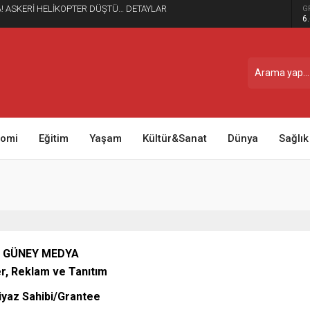
! ASKERİ HELİKOPTER DÜŞTÜ… DETAYLAR
G
6
nomi
Eğitim
Yaşam
Kültür&Sanat
Dünya
Sağlık
GÜNEY MEDYA
r, Reklam ve Tanıtım
iyaz Sahibi/Grantee