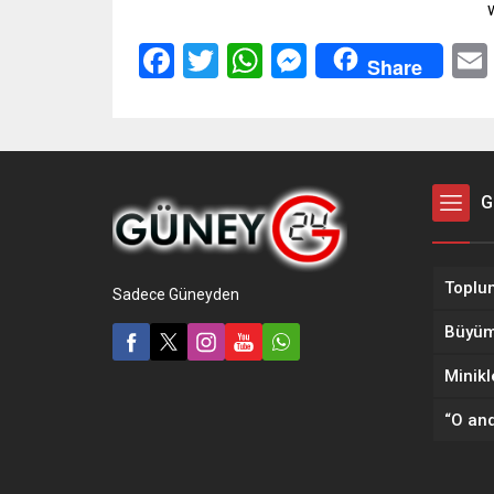
Facebook
Twitter
WhatsApp
Messenger
Share
G
Sadece Güneyden