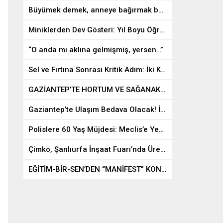
Büyümek demek, anneye bağırmak babayı yok saymak değildir…
Miniklerden Dev Gösteri: Yıl Boyu Öğrendiklerini Sahnede Sergilediler
“O anda mı aklına gelmişmiş, yersen…”
Sel ve Fırtına Sonrası Kritik Adım: İki Kente 150 Milyon TL’lik Acil Destek
GAZİANTEP’TE HORTUM VE SAĞANAK YIKIM GETİRDİ: “DEPREMDE BİLE BU KADAR ETKİLENMEDİK”
Gaziantep’te Ulaşım Bedava Olacak! İşte Ücretsiz Olan Hatlar…
Polislere 60 Yaş Müjdesi: Meclis’e Yeni Kanun Teklifi Sunuldu!
Çimko, Şanlıurfa İnşaat Fuarı’nda Üretim Gücünü Sergiledi
EĞİTİM-BİR-SEN’DEN “MANİFEST” KONSERİNE İPTAL ÇAĞRISI