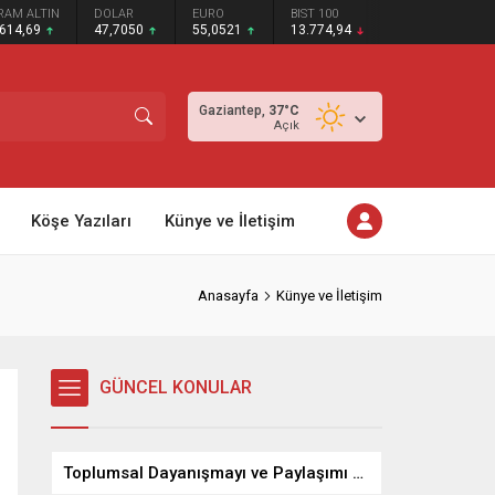
RAM ALTIN
DOLAR
EURO
BIST 100
.614,69
47,7050
55,0521
13.774,94
Gaziantep,
37
°C
Açık
Köşe Yazıları
Künye ve İletişim
Anasayfa
Künye ve İletişim
GÜNCEL KONULAR
Toplumsal Dayanışmayı ve Paylaşımı Pekiştiren Önemli Bir Kültürel Miras: Aşure…