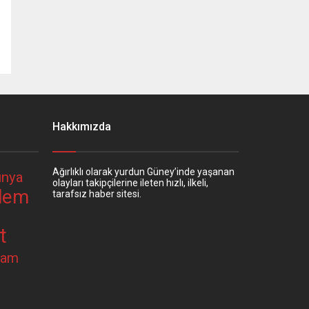
Hakkımızda
Ağırlıklı olarak yurdun Güney’inde yaşanan
nya
olayları takipçilerine ileten hızlı, ilkeli,
dem
tarafsız haber sitesi.
t
şam