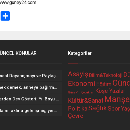
www.guney24.com
Email
Share
ÜNCEL KONULAR
Kategoriler
Asayiş
Dü
Bilim&Teknoloji
Toplumsal Dayanışmayı ve Paylaşımı Pekiştiren Önemli Bir Kültürel Miras: Aşure…
Gün
Ekonomi
Eğitim
Büyümek demek, anneye bağırmak babayı yok saymak değildir…
Köşe Yazıları
Güney'in Çocukları
Manşe
Miniklerden Dev Gösteri: Yıl Boyu Öğrendiklerini Sahnede Sergilediler
Kültür&Sanat
Sağlık
Politika
Spor
Ya
“O anda mı aklına gelmişmiş, yersen…”
Çevre