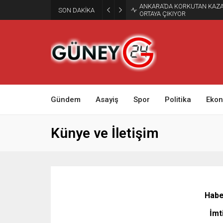
ANKARA’DA KORKUTAN KAZA
SON DAKİKA
ORTAYA ÇIKIYOR
Gündem
Asayiş
Spor
Politika
Eko
Künye ve İletişim
Habe
İmt