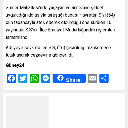
Sümer Mahallesi’nde yaşayan ve annesine şiddet
uyguladığı iddiasıyla tartıştığı babası Hayrettin S’yi (54)
dün tabancayla ateş ederek öldürdüğü öne sürülen 16
yaşındaki S.S’nin İlçe Emniyet Müdürlüğündeki işlemleri
tamamlandı.
Adliyeye sevk edilen S.S, (16) çıkarıldığı mahkemece
tutuklanarak cezaevine gönderildi.
Güney24
Facebook
Twitter
WhatsApp
Messenger
Email
Shar
Share