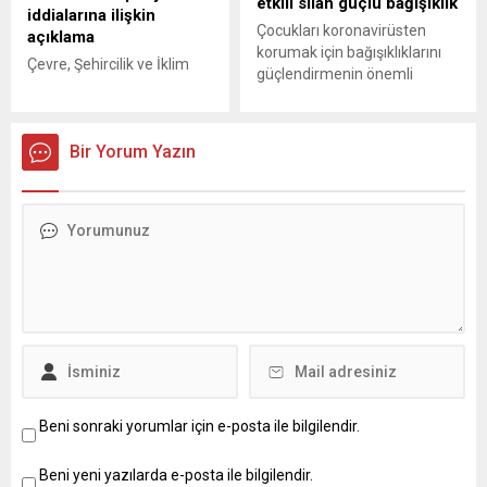
etkili silah güçlü bağışıklık
iddialarına ilişkin
Çocukları koronavirüsten
açıklama
korumak için bağışıklıklarını
Çevre, Şehircilik ve İklim
güçlendirmenin önemli
Değişikliği Bakanı Murat
olduğunudile getiren
Kurum, ikinci el konut
Gaziantep Özel ANKA
kampanyasına ilişkin
Hastanesi Uzman Diyetisyeni
Bir Yorum Yazın
açıklamalarda bulundu.
Gülen Mavi Canlı, ailelerebu
Kurum, “Kısa vadede bir
konuda önemli tavsiyelerde
şey beklemeyin” dedi.
bulundu. GÜNEY24.COM –
GÜNEY24 HABER- Çevre,
Gaziantep Özel ANKA
Şehircilik ve İklim Değişikliği
Hastanesi Uzman Diyetisyeni
Bakanı Murat Kurum, dün
Gülen Mavi Canlı, hastalıklara
yapılan Kabine Toplantısı
karşıen önemli silahın
sonrası basın
bağışıklık olduğunu dile
mensuplarının sorularını
getirerek, “Bağışıklık
yanıtladı. “İkinci el konut
sistemini güçlendirerek,birçok
kampanyasının ayrıntıları
hastalıktan olduğunu
belli oldu mu?” sorusunu...
gibi koronavirüsten de
korunabilmek mümkün.
Beni sonraki yorumlar için e-posta ile bilgilendir.
Bunun...
Beni yeni yazılarda e-posta ile bilgilendir.