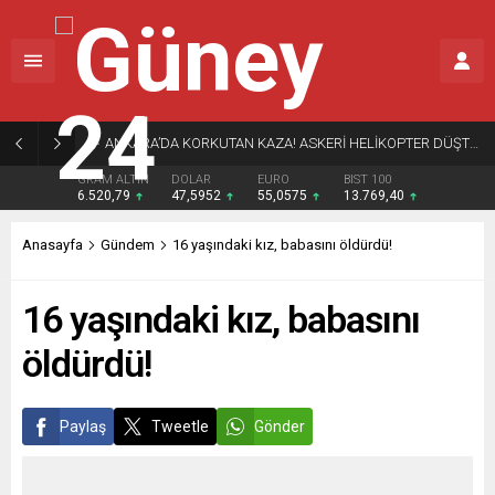
ANKARA’DA KORKUTAN KAZA! ASKERİ HELİKOPTER DÜŞTÜ… DETAYLAR ORTAYA ÇIKIYOR
GRAM ALTIN
DOLAR
EURO
BIST 100
6.520,79
47,5952
55,0575
13.769,40
Anasayfa
Gündem
16 yaşındaki kız, babasını öldürdü!
16 yaşındaki kız, babasını
öldürdü!
Paylaş
Tweetle
Gönder