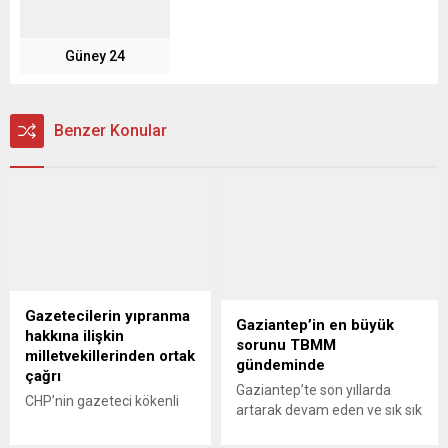
Güney 24
Benzer Konular
Gazetecilerin yıpranma
Gaziantep’in en büyük
hakkına ilişkin
sorunu TBMM
milletvekillerinden ortak
gündeminde
çağrı
Gaziantep’te son yıllarda
CHP’nin gazeteci kökenli
artarak devam eden ve sık sık
milletvekiller, Atila
yaşanan elektrik kesintileri
Sertel,Yüksel Mansur Kılınç