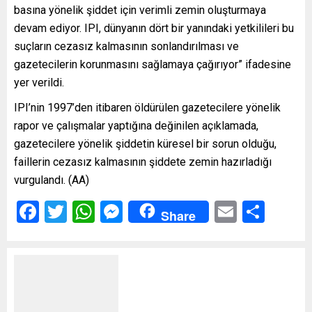
basına yönelik şiddet için verimli zemin oluşturmaya
devam ediyor. IPI, dünyanın dört bir yanındaki yetkilileri bu
suçların cezasız kalmasının sonlandırılması ve
gazetecilerin korunmasını sağlamaya çağırıyor” ifadesine
yer verildi.
IPI’nin 1997’den itibaren öldürülen gazetecilere yönelik
rapor ve çalışmalar yaptığına değinilen açıklamada,
gazetecilere yönelik şiddetin küresel bir sorun olduğu,
faillerin cezasız kalmasının şiddete zemin hazırladığı
vurgulandı. (AA)
Facebook
Twitter
WhatsApp
Messenger
Email
Shar
Share