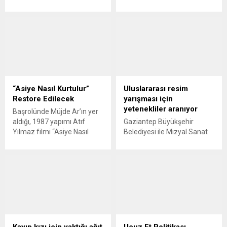
alınan son verilere göre
Meclisi’nde görüşmeleri
sadece Mart ayında 22
devam eden ve suça
kadın erkekler tarafından
sürüklenen çocuklara ilişkin
öldürüldü. GÜNEY24 –
önemli değişiklikler içeren
Erkekler, 2019’un üçüncü
kanun teklifinde altı madde
ayında en az 22 kadını
daha kabul edildi.
öldürdü, iki kadını da
Düzenlemeyle birlikte çocuk
öldürmeye teşebbüs etti.
hükümlülerin ceza infaz
Altı kadına tecavüz eden
sürecinde önemli
“Asiye Nasıl Kurtulur”
Uluslararası resim
erkekler, en az yedi kadını da
değişikliklere gidilmesi
Restore Edilecek
yarışması için
taciz...
öngörülüyor. GÜNEY24.COM
yetenekliler aranıyor
Başrolünde Müjde Ar’ın yer
– 7 Ağustos’ta kabul edilen
aldığı, 1987 yapımı Atıf
Gaziantep Büyükşehir
maddelerle birlikte Ceza ve
Yılmaz filmi “Asiye Nasıl
Belediyesi ile Mizyal Sanat
Güvenlik Tedbirlerinin İnfazı
Kurtulur” 39. İstanbul Film
Galeri iş birliğinde gölgede
Hakkında Kanunda değişiklik
Festivali kapsamında
kalan yetenekleri gün
yapılacak....
yenilenecek. GÜNEY24 –
yüzüne çıkartmak, sanatsal
Atıf Yılmaz’ın önemli
faaliyetleri güçlendirmek
filmlerinden, başrolünde
amacıyla “33. Uluslararası
Müjde Ar’ın yer aldığı “Asiye
Çocuk Resim Yarışması”
Nasıl Kurtulur” 39. İstanbul
düzenlenecek.
Film Festivali kapsamında
GÜNEY24.COM – Yeni nesli
yenilenerek izleyiciyle
sanatsal faaliyetlerle
Kayıp kızı için yaktığı ağıt
Ucuz Et Politikası