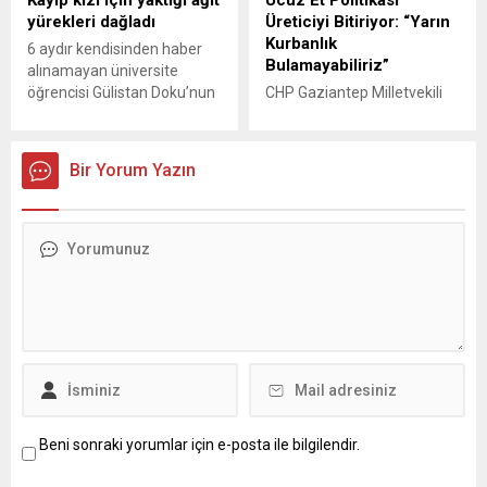
buluşacak. Bu yıl Sinema
buluşturmak, sanatın
yürekleri dağladı
Üreticiyi Bitiriyor: “Yarın
Onur Ödülü sahibi
olanaklarını kullanarak
Kurbanlık
6 aydır kendisinden haber
Hümeyra’nın da rol...
çocukların ve gençlerin
Bulamayabiliriz”
alınamayan üniversite
mutluluğunu artırmak ve
öğrencisi Gülistan Doku’nun
CHP Gaziantep Milletvekili
uluslararası kültürel
annesi Bedriye Doku’nun,
Melih Meriç, Kurban Bayramı
dostlukları güçlendirmek
kayıp kızı için Munzur Nehri
öncesi sabit fiyat
adına çeşitli etkinliklerle Gazi
kenarında yaktığı Kürtçe ağıt
dayatmalarına sert çıktı.
şehirlileri...
Bir Yorum Yazın
yürekleri dağladı. GÜNEY24
“Üreticiyi batırarak ucuz et
– Dersim Munzur Üniversite
dağıtamazsınız” diyen
öğrencisi olan 21 yaşındaki
Meriç, belediyelerin popülist
Gülistan Doku’dan ortadan
uygulamalarını hedef aldı:
kaybolduğu 5 Ocak
“Bu düzen böyle giderse,
tarihinden bu yana haber
seneye ne kurbanlık kalır ne
yok. Kaybolması üzerine
bayram sofrası!”
başlatılan çalışmalar sonucu
GÜNEY24.COM – CHP
Doku’nun telefon...
Gaziantep Milletvekili Melih
Meriç, Kurban Bayramı
öncesi hayvan
pazarlarınıdolaşarak hem
üreticinin...
Beni sonraki yorumlar için e-posta ile bilgilendir.