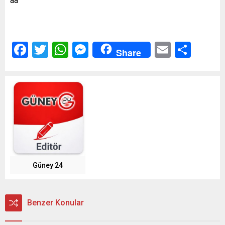
aa
Facebook
Twitter
WhatsApp
Messenger
Email
Shar
Share
Güney 24
Benzer Konular