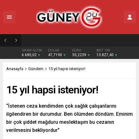
ANKARA’DA KORKUTAN KAZA! ASKERİ HELİKOPTER DÜŞTÜ… DETAYLAR ORTAYA ÇIKIYOR
GRAM ALTIN
DOLAR
EURO
BIST 100
6.680,02
47,7190
55,2239
13.827,40
Anasayfa
Gündem
15 yıl hapsi isteniyor!
15 yıl hapsi isteniyor!
“İstenen ceza kendimden çok sağlık çalışanlarını
ilgilendiren bir durumdur. Ben ölümden döndüm. Eminim
bir çok şiddet mağduru meslektaşım bu cezanın
verilmesini bekliyordur”