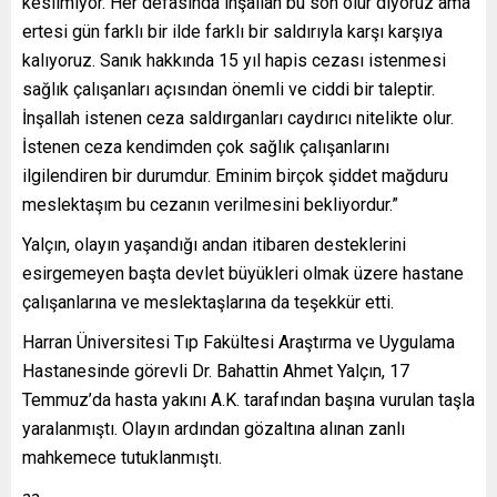
kesilmiyor. Her defasında inşallah bu son olur diyoruz ama
ertesi gün farklı bir ilde farklı bir saldırıyla karşı karşıya
kalıyoruz. Sanık hakkında 15 yıl hapis cezası istenmesi
sağlık çalışanları açısından önemli ve ciddi bir taleptir.
İnşallah istenen ceza saldırganları caydırıcı nitelikte olur.
İstenen ceza kendimden çok sağlık çalışanlarını
ilgilendiren bir durumdur. Eminim birçok şiddet mağduru
meslektaşım bu cezanın verilmesini bekliyordur.”
Yalçın, olayın yaşandığı andan itibaren desteklerini
esirgemeyen başta devlet büyükleri olmak üzere hastane
çalışanlarına ve meslektaşlarına da teşekkür etti.
Harran Üniversitesi Tıp Fakültesi Araştırma ve Uygulama
Hastanesinde görevli Dr. Bahattin Ahmet Yalçın, 17
Temmuz’da hasta yakını A.K. tarafından başına vurulan taşla
yaralanmıştı. Olayın ardından gözaltına alınan zanlı
mahkemece tutuklanmıştı.