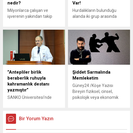
kaldığı için yıkımına karar
nedir?
Var!
verildi. Cezaevinde kalan 40
Milyonlarca çalışan ve
Hurdalıkların bulunduğu
mahkum 1 buçuk yıl önce...
işverenin yakından takip
alanda iki grup arasında
ettiği asgari ücrette her gün
çıkan silahlı çatışmada ölü
yeni bir rakam gündeme
ve yaralıların olduğu
gelmeye devam ediyor.
belirtiliyor. GÜNEY24 –
Seneden seneye zam
Diyarbakır’da iki grup
yapılan asgari ücret,
arasında çıkan silahlı
enflasyonda yaşanan
kavgada 1 kişi öldü, 7 kişi
yükseliş sonrası 2022 yılında
yaralandı. Merkez Bağlar
uzun zaman sonra bir ilke
ilçesi Özdemir Mahallesi’nde
imza atılarak, bir yıl
bulunan hurda pazarında,
”Antepliler birlik
Şiddet Sarmalında
içerisinde iki defa zamlandı.
hurda malzemesi satan
beraberlik ruhuyla
Memleketim
Yapılan zamlara rağmen
kişiler ile iş yerine
kahramanlık destanı
Güney24 /Köşe Yazısı
kısa sürede enflasyona
gelen başka bir grup
yazmıştır”
Bireyin fiziksel, cinsel,
yeni...
arasında henüz
SANKO Üniversitesi’nde
psikolojik veya ekonomik
belirlenemeyen...
Gaziantep’in Kurtuluşunun
yönden zarar görmesiyle ya
101’inci yıl dönümü
da acı çekmesiyle
nedeniyle “Belgelerle Antep
sonuçlanan veya
Bir Yorum Yazın
Savunması” konulu
sonuçlanması muhtemel
konferans düzenlendi.
hareketleri, buna yönelik
Edebiyat Kulübü tarafından
tehdit ve baskıyı ya da