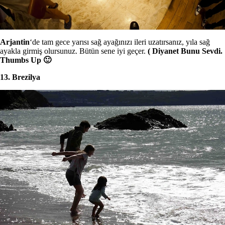
Arjantin
‘de tam gece yarısı sağ ayağınızı ileri uzatırsanız, yıla sağ
ayakla girmiş olursunuz. Bütün sene iyi geçer.
( Diyanet Bunu Sevdi.
Thumbs Up 🙂
13. Brezilya