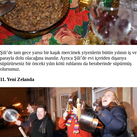
Şili’de tam gece yarısı bir kaşık mercimek yiyenlerin bütün yılının iş ve
parayla dolu olacağına inanılır. Ayrıca Şili’de evi içeriden dışarıya
süpürürseniz bir önceki yılın kötü ruhlarını da beraberinde süpürmüş
olursunuz.
11. Yeni Zelanda