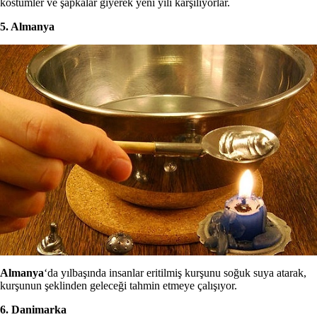
kostümler ve şapkalar giyerek yeni yılı karşılıyorlar.
5. Almanya
Almanya
‘da yılbaşında insanlar eritilmiş kurşunu soğuk suya atarak,
kurşunun şeklinden geleceği tahmin etmeye çalışıyor.
6. Danimarka