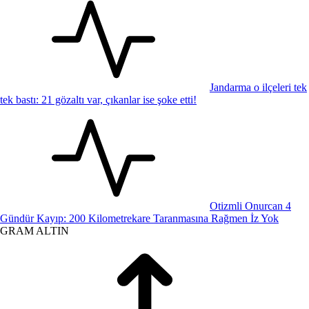
Jandarma o ilçeleri tek
tek bastı: 21 gözaltı var, çıkanlar ise şoke etti!
Otizmli Onurcan 4
Gündür Kayıp: 200 Kilometrekare Taranmasına Rağmen İz Yok
GRAM ALTIN