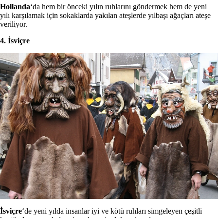
Hollanda
‘da hem bir önceki yılın ruhlarını göndermek hem de yeni
yılı karşılamak için sokaklarda yakılan ateşlerde yılbaşı ağaçları ateşe
veriliyor.
4. İsviçre
İsviçre
‘de yeni yılda insanlar iyi ve kötü ruhları simgeleyen çeşitli