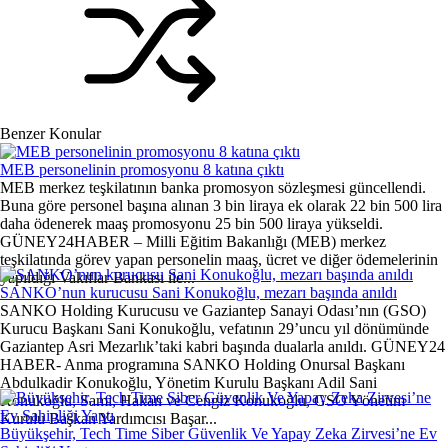
Benzer Konular
MEB personelinin promosyonu 8 katına çıktı
MEB merkez teşkilatının banka promosyon sözleşmesi güncellendi.
Buna göre personel başına alınan 3 bin liraya ek olarak 22 bin 500 lira
daha ödenerek maaş promosyonu 25 bin 500 liraya yükseldi.
GÜNEY24HABER – Milli Eğitim Bakanlığı (MEB) merkez
teşkilatında görev yapan personelin maaş, ücret ve diğer ödemelerinin
yapıldığı Vakıflar Bankası ile...
SANKO’nun kurucusu Sani Konukoğlu, mezarı başında anıldı
SANKO Holding Kurucusu ve Gaziantep Sanayi Odası’nın (GSO)
Kurucu Başkanı Sani Konukoğlu, vefatının 29’uncu yıl dönümünde
Gaziantep Asri Mezarlık’taki kabri başında dualarla anıldı. GÜNEY24
HABER- Anma programına SANKO Holding Onursal Başkanı
Abdulkadir Konukoğlu, Yönetim Kurulu Başkanı Adil Sani
Konukoğlu, Sami, Hakan ve Cengiz Konukoğlu, GSO Yönetim
Kurulu Başkan Yardımcısı Başar...
Büyükşehir, Tech Time Siber Güvenlik Ve Yapay Zeka Zirvesi’ne Ev