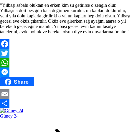
”Yılbaşı sabahı oluktan en erken kim su getirirse o zengin olur.
Yılbaşına dört beş gün kala değirmen kurulur, un kapları doldurulur,
yeni yıla dolu kaplarla girilir ki o yıl un kapları hep dolu olsun. Yılbaşı
gecesi eve öküz çıkartılır. Öküz eve girerken sağ ayağını atarsa o yıl
bereketli geçeceğine inanılır. Yılbaşı gecesi evin kadını fasulye
tanelerini, evde bolluk ve bereket olsun diye evin duvarlarına fırlatır.”
Facebook
Twitter
WhatsApp
Share
Messenger
Email
Share
Güney 24