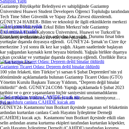
Sahipliği Yaptı
Gaziantep Büyükşehir Belediyesi ev sahipliğinde Gaziantep
Üniversitesi Huawei Student Developers Öğrenci Topluluğu tarafından
Tech Time Siber Güvenlik ve Yapay Zeka Zirvesi düzenlendi.
GÜNEY24 HABER- Bilim ve teknoloji ile ilgili etkinliklerin merkezi
haline gelen Müzeyyen Erkul Bilim Merkezi’nde Gaziantep
3 yıl sonra kar yağdı
Üniversitesi, Hasan Kalyoncu Üniversitesi, Huawei ve Turkcell’in
Cizre kent merkezine 3 yılın ardından kar yağdı. Durumu fırsat bilen
destekleriyle düzenlenen zirvede, siber dünyada...
yurttaşlar dışarıda doyasıya eğlendi. GÜNEY24- Şırnak’ın Cizre ilçe
merkezine 3 yıl sonra ilk kez kar yağdı. Akşam saatlerinde başlayan
kar yağışından kaynaklı kent beyaza büründü. Yağışla birlikte dışarıya
çıkan çocuklar ve yurttaşlar dışarıda doyasıya eğlendi. Özellikle Bırca
Belek bölgesinde...
Gaziantep Ticaret Odası: Deprem değil binalar öldürdü
100 yılın felaketi, tüm Türkiye’yi sarsan 6 Şubat Depremleri’nin yıl
dönümünde açıklamalarda bulunan Gaziantep Ticaret Odası (GTO)
Yönetim Kurulu Başkanı Tuncay Yıldırım, “Deprem değil binalar
öldürdü!” dedi. GÜNEY24.COM- Yaptığı açıklamada 6 Şubat 2023
tarihini ve o gece yaşananların hiçbir saniyesini unutamadıklarını
belirten Başkan Yıldırım, “O geceyi asla hatırlamak istemiyoruz…
Sel mağduru canlara CAHİDE kucak attı
Fakat...
GÜNEY24- Kastamonu’nun Bozkurt ilçesinde yaşanan sel felaketinin
ardından kurtarılan canlara Canlı Hayatını İyileştirme Derneği
(CAHİDE) kucak açtı. Kastamonu’nun Bozkurt ilçesinde etkili olan
selin ardından arama kurtarma ekipleri tarafından kurtarılan köpekler,
Canlı Hayatını İyileştirme Derneği (CAHİDE) tarafından koruma