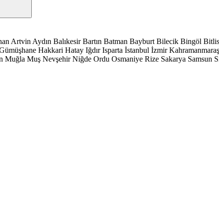
han
Artvin
Aydın
Balıkesir
Bartın
Batman
Bayburt
Bilecik
Bingöl
Bitli
Gümüşhane
Hakkari
Hatay
Iğdır
Isparta
İstanbul
İzmir
Kahramanmara
n
Muğla
Muş
Nevşehir
Niğde
Ordu
Osmaniye
Rize
Sakarya
Samsun
S