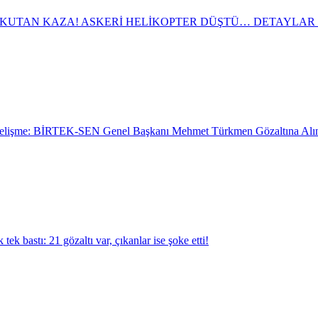
KUTAN KAZA! ASKERİ HELİKOPTER DÜŞTÜ… DETAYLAR 
Gelişme: BİRTEK-SEN Genel Başkanı Mehmet Türkmen Gözaltına Alın
 tek bastı: 21 gözaltı var, çıkanlar ise şoke etti!