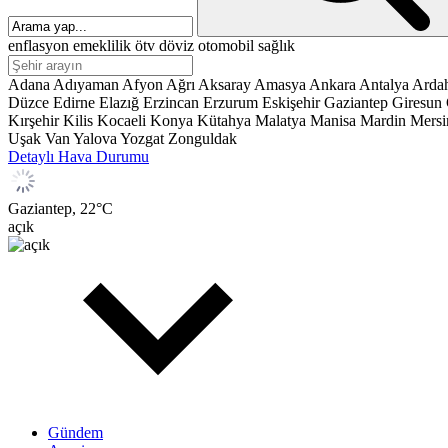
enflasyon
emeklilik
ötv
döviz
otomobil
sağlık
Adana
Adıyaman
Afyon
Ağrı
Aksaray
Amasya
Ankara
Antalya
Arda
Düzce
Edirne
Elazığ
Erzincan
Erzurum
Eskişehir
Gaziantep
Giresun
Kırşehir
Kilis
Kocaeli
Konya
Kütahya
Malatya
Manisa
Mardin
Mersi
Uşak
Van
Yalova
Yozgat
Zonguldak
Detaylı Hava Durumu
Gaziantep,
22
°C
açık
Gündem