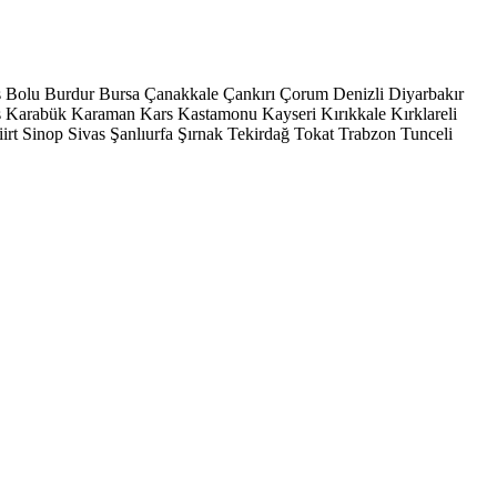
s
Bolu
Burdur
Bursa
Çanakkale
Çankırı
Çorum
Denizli
Diyarbakır
ş
Karabük
Karaman
Kars
Kastamonu
Kayseri
Kırıkkale
Kırklareli
iirt
Sinop
Sivas
Şanlıurfa
Şırnak
Tekirdağ
Tokat
Trabzon
Tunceli