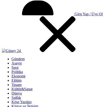
Giriş Yap / Üye Ol
Gündem
Asayiş
Spor
Politika
Ekonomi
Eğitim
Yaşam
Kültür&Sanat
Dünya
Sağlık
Köşe Yazıları
Künye ve İletişim