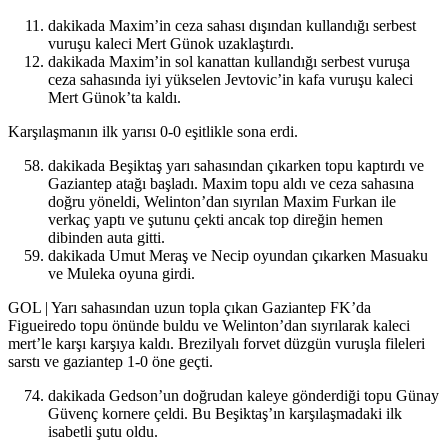
dakikada Maxim’in ceza sahası dışından kullandığı serbest
vuruşu kaleci Mert Günok uzaklaştırdı.
dakikada Maxim’in sol kanattan kullandığı serbest vuruşa
ceza sahasında iyi yükselen Jevtovic’in kafa vuruşu kaleci
Mert Günok’ta kaldı.
Karşılaşmanın ilk yarısı 0-0 eşitlikle sona erdi.
dakikada Beşiktaş yarı sahasından çıkarken topu kaptırdı ve
Gaziantep atağı başladı. Maxim topu aldı ve ceza sahasına
doğru yöneldi, Welinton’dan sıyrılan Maxim Furkan ile
verkaç yaptı ve şutunu çekti ancak top direğin hemen
dibinden auta gitti.
dakikada Umut Meraş ve Necip oyundan çıkarken Masuaku
ve Muleka oyuna girdi.
GOL | Yarı sahasından uzun topla çıkan Gaziantep FK’da
Figueiredo topu önünde buldu ve Welinton’dan sıyrılarak kaleci
mert’le karşı karşıya kaldı. Brezilyalı forvet düzgün vuruşla fileleri
sarstı ve gaziantep 1-0 öne geçti.
dakikada Gedson’un doğrudan kaleye gönderdiği topu Günay
Güvenç kornere çeldi. Bu Beşiktaş’ın karşılaşmadaki ilk
isabetli şutu oldu.