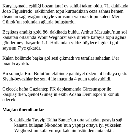
Karşılaşmada eşitliği bozan taraf ev sahibi takım oldu. 71. dakikada
Joao Figueiredo, rakibinden topu kurtardıktan ceza sahası hemen
dışından sağ ayağının içiyle vuruşunu yaparak topu kaleci Mert
Günok’un solundan ağlarla buluşturdu.
Beşiktaş aradığı golü 86. dakikada buldu. Arthur Masuaku’nun sol
kanattan ortasında Wout Weghorst arka direkte kafayla topu ağlara
göndermeyi başardı: 1-1. Hollandalı yıldız böylece ligdeki gol
sayısını 7’ye çıkardı.
Kalan bölümde başka gol sesi çıkmadı ve taraflar sahadan 1’er
puanla ayrıldı.
Bu sonuçla Erol Bulut’un ekibinde galibiyet özlemi 4 haftaya çıktı.
Siyah-beyazlılar ise son 4 lig maçında 4 puan toplayabildi.
Gelecek hafta Gaziantep FK deplasmanda Giresunspor ile
karşılaşırken, Şenol Güneş’in ekibi Adana Demirspor’u konuk
edecek.
Maçtan önemli anlar
dakikada Tayyip Talha Sanuç’un orta sahadan pasıyla sağ
kanatta buluşan Nkoudou’nun yaptığı ortaya iyi yükselen
Weghorst’un kafa vuruşu kalenin üstünden auta çıktı.