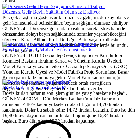
konusu.
Düzensiz Gelir Beyin Sağlığını Olumsuz Etkiliyor
Pek çok araştırma gösteriyor ki, düzensiz gelir, maddi kayıplar ve
gelir konusundaki belirsizlikler, beyin sağlığını olumsuz etkiliyor.
GÜNEY24 – Düzensiz geliri olan kişilerin sürekli stres halinde
olmasından dolayı beyin sağlıklarında sorunlar yaşanabileceğini
söyleyen Karar Bilimci Prof. Dr. Uğur Batı, yaşam kalitesini
arttırmak ve daha fazla sosyalleşebilmek için önerilerde bulundu.
Fabrikalar, Model Fabrika ile fark oluşturacak
Gelir dalgalanması...
GÜNEY24- TOBB Gaziantep Genç Girişimciler Kurulu İcra
Komitesi Başkanı İbrahim Sarıca ve Yönetim Kurulu Üyeleri,
Model Fabrika’yı ziyaret ederek Gaziantep Sanayi Odası (GSO)
Yönetim Kurulu Üyesi ve Model Fabrika Proje Sorumlusu Başar
Küçükparmak ile bir araya geldi. Model Fabrikanın sunduğu
hizmetler kapsamında geliştirilebilecek ortak stratejilerin
Döviz kurları güne nasıl başladı?
değerlendirildiği ziyarette, merkez tarafından verilen...
Döviz kurları haftanın son işlem gününe yatay hareketle başladı.
GÜNEY24.COM – Dün Merkez Bankası’nın faiz kararının
ardından 14,80’e kadar yükselen dolar/TL günü 14,70 liradan
kapatmıştı. Dolar bu sabah güne 14,72 liradan başladıı. Euro ise dün
16,40 liraya dayanmasının ardından bugün güne 16,34 liradan
başladı. Euro dün günü 16,32 liradan kapatmıştı.