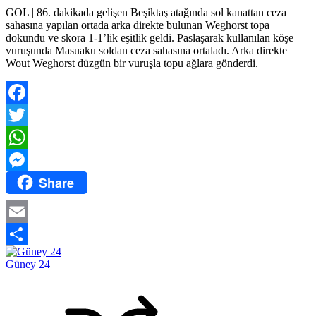
GOL | 86. dakikada gelişen Beşiktaş atağında sol kanattan ceza
sahasına yapılan ortada arka direkte bulunan Weghorst topa
dokundu ve skora 1-1’lik eşitlik geldi. Paslaşarak kullanılan köşe
vuruşunda Masuaku soldan ceza sahasına ortaladı. Arka direkte
Wout Weghorst düzgün bir vuruşla topu ağlara gönderdi.
Facebook
Twitter
WhatsApp
Share
Messenger
Email
Share
Güney 24