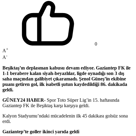
0
+
A
-
A
Beşiktaş’ın deplasman kabusu devam ediyor. Gaziantep FK ile
1-1 berabere kalan siyah-beyazlılar, ligde oynadığı son 3 dış
saha maçından galibiyet çıkaramadı. Şenol Güneş’in ekibine
puanı getiren gol, ilk isabetli şutun kaydedildiği 86. dakikada
geldi.
GÜNEY24 HABER-
Spor Toto Süper Lig’in 15. haftasında
Gaziantep FK ile Beşiktaş karşı karşıya geldi.
Kalyon Stadyumu’ndaki mücadelenin ilk 45 dakikası golsüz sona
erdi.
Gaziantep’te goller ikinci yarıda geldi