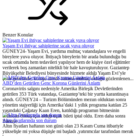
Benzer Konular
Yaşam Evi ihtiyaç sahiplerine sıcak yuva oluyor
GÜNEY24- Yaşam Evi, yardıma muhtaç vatandaşlara ve engelli
bireylere yuva oluyor. İhtiyaçlı bireylerin bir arada bulunduğu bu
sıcak ortamda hem tedavileri yapılıyor hem de kişiye özel eğitimler
verilerek boş zamanları nitelikli bir hale kavuşturuluyor. Gaziantep
Büyükşehir Belediyesi bünyesinde hizmete aldığı Yaşam Evi’yle
şehir genelinde, komşu illerde bakıma muhtaç olduğu gözlemlenen...
ABD’den Getirilen Genç Korona Günlerini Anlattı
Coronavirüs salgını nedeniyle Amerika Birleşik Devletlerinden
getirilen 353 Türk vatandaşı, Gaziantep’teki bir yurtta karantinaya
alındı. GÜNEY24 – Turizm Bölümünden mezun olduktan sonra
yönetim stajyerliği için Amerika’daki 1 yıllık programa katılan 25
yaşındaki Çağatay Kaan Eren, katıldığı programın bitmesinin
ardından dönüş için aldığı uçak bileti iptal oldu. Eren daha sonra
Altın fiyatlarında son durum
Türkiye...
Altın fiyatları haftanın son günü olan 23 Kasım Cuma itibariyle
yükselişle mi yoksa düşüşle mi başladı ,yatırımcılar tarafından merak