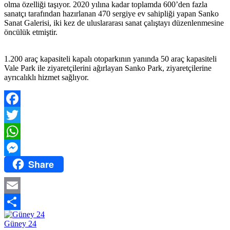
olma özelliği taşıyor. 2020 yılına kadar toplamda 600’den fazla
sanatçı tarafından hazırlanan 470 sergiye ev sahipliği yapan Sanko
Sanat Galerisi, iki kez de uluslararası sanat çalıştayı düzenlenmesine
öncülük etmiştir.
1.200 araç kapasiteli kapalı otoparkının yanında 50 araç kapasiteli
Vale Park ile ziyaretçilerini ağırlayan Sanko Park, ziyaretçilerine
ayrıcalıklı hizmet sağlıyor.
Facebook
Twitter
WhatsApp
Share
Messenger
Email
Share
Güney 24