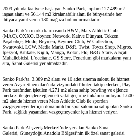
2009 yılında faaliyete başlayan Sanko Park, toplam 127.489 m2
inşaat alanı ve 56.144 m2 kiralanabilir alanı ile bünyesinde her
ihtiyaca yanıt veren 180 mağaza bulundurmaktadır.
Sanko Park’ın marka karmasında H&M, Mars Athletic Club
(MAC), OXXO, Boyner, Network, Kahve Dünyası, Tekzen,
Paşabahçe, Mudo, Beymen, Beymen Club, W Collection,
Swarovski, LCW, Media Markt, D&R, Twist, Toyzz Shop, Migros,
İpekyol, Kitikate, Kiğılı, Mango, Koton, Flo, B&G Store, Alaçatı
Muhallebicisi, L’occitane​, GS Store, Fenerium gibi markaların yanı
sıra, Sanat Galerisi yer almaktadır.
Sanko Park’ta, 3.389 m2 alanı ve 10 adet sinema salonu ile hizmet
veren Avşar Sinemaları’nda vizyondaki filmleri takip ederken, Play
Park tarafından işletilen 4.271 m2 alana sahip bowling ve eğlence
merkezi ile gençlere eğlenceli vakit geçirme imkânı sunuluyor. 1.600
m2 alanda hizmet veren Mars Athletic Club ile spordan
vazgeçemeyenler için donanımlı bir spor salonuna sahip olan Sanko
Park, sağlıklı yaşamdan vazgeçmeyenler için hizmet veriyor.
Sanko Park Alışveriş Merkezi’nde yer alan Sanko Sanat
Galerisi, Güneydoğu Anadolu Bölgesi’nin ilk özel sanat galerisi