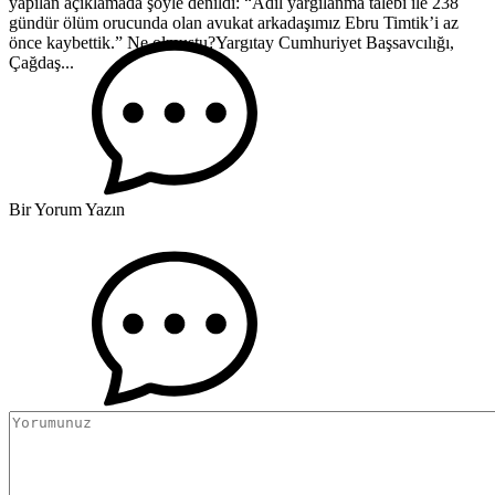
yapılan açıklamada şöyle denildi: “Adil yargılanma talebi ile 238
gündür ölüm orucunda olan avukat arkadaşımız Ebru Timtik’i az
önce kaybettik.” Ne olmuştu?​Yargıtay Cumhuriyet Başsavcılığı,
Çağdaş...
Bir Yorum Yazın