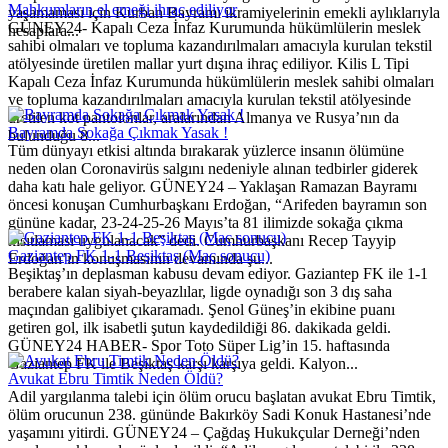
Mahkumların el emeği ihraç ediliyor
yaşamaması için Kurban Bayramı ikramiyelerinin emekli aylıklarıyla
GÜNEY24- Kapalı Ceza İnfaz Kurumunda hükümlülerin meslek
hesaplara...
sahibi olmaları ve topluma kazandırılmaları amacıyla kurulan tekstil
atölyesinde üretilen mallar yurt dışına ihraç ediliyor. Kilis L Tipi
Kapalı Ceza İnfaz Kurumunda hükümlülerin meslek sahibi olmaları
ve topluma kazandırılmaları amacıyla kurulan tekstil atölyesinde
üretilen kot pantolonlar, aralarından Almanya ve Rusya’nın da
Bayramda Sokağa Çıkmak Yasak !
bulunduğu 8...
Tüm dünyayı etkisi altında bırakarak yüzlerce insanın ölümüne
neden olan Coronavirüs salgını nedeniyle alınan tedbirler giderek
daha katı hale geliyor. GÜNEY24 – Yaklaşan Ramazan Bayramı
öncesi konuşan Cumhurbaşkanı Erdoğan, “Arifeden bayramın son
gününe kadar, 23-24-25-26 Mayıs’ta 81 ilimizde sokağa çıkma
kısıtlaması uygulanacak” dedi. Cumhurbaşkanı Recep Tayyip
Gaziantep FK 1-1 Beşiktaş (Maç sonucu)
Erdoğan’ın konuşmasının devamında şu...
Beşiktaş’ın deplasman kabusu devam ediyor. Gaziantep FK ile 1-1
berabere kalan siyah-beyazlılar, ligde oynadığı son 3 dış saha
maçından galibiyet çıkaramadı. Şenol Güneş’in ekibine puanı
getiren gol, ilk isabetli şutun kaydedildiği 86. dakikada geldi.
GÜNEY24 HABER- Spor Toto Süper Lig’in 15. haftasında
Gaziantep FK ile Beşiktaş karşı karşıya geldi. Kalyon...
Avukat Ebru Timtik Neden Öldü?
Adil yargılanma talebi için ölüm orucu başlatan avukat Ebru Timtik,
ölüm orucunun 238. gününde Bakırköy Sadi Konuk Hastanesi’nde
yaşamını yitirdi. GÜNEY24 – Çağdaş Hukukçular Derneği’nden