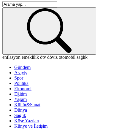
enflasyon
emeklilik
ötv
döviz
otomobil
sağlık
Gündem
Asayiş
Spor
Politika
Ekonomi
Eğitim
Yaşam
Kültür&Sanat
Dünya
Sağlık
Köşe Yazıları
Künye ve İletişim