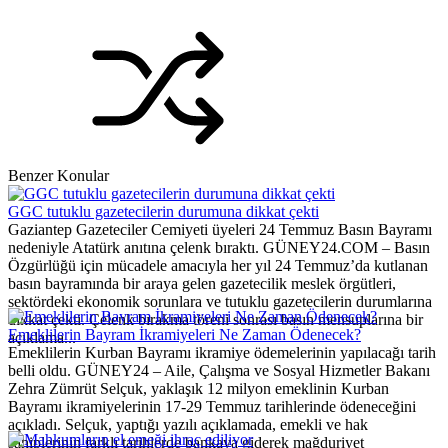
Benzer Konular
GGC tutuklu gazetecilerin durumuna dikkat çekti
Gaziantep Gazeteciler Cemiyeti üyeleri 24 Temmuz Basın Bayramı
nedeniyle Atatürk anıtına çelenk bıraktı. GÜNEY24.COM – Basın
Özgürlüğü için mücadele amacıyla her yıl 24 Temmuz’da kutlanan
basın bayramında bir araya gelen gazetecilik meslek örgütleri,
sektördeki ekonomik sorunlara ve tutuklu gazetecilerin durumlarına
dikkat çekti. Çelenk bırakma töreni sonrası basın mensuplarına bir
Emeklilerin Bayram İkramiyeleri Ne Zaman Ödenecek?
açıklama...
Emeklilerin Kurban Bayramı ikramiye ödemelerinin yapılacağı tarih
belli oldu. GÜNEY24 – Aile, Çalışma ve Sosyal Hizmetler Bakanı
Zehra Zümrüt Selçuk, yaklaşık 12 milyon emeklinin Kurban
Bayramı ikramiyelerinin 17-29 Temmuz tarihlerinde ödeneceğini
açıkladı. Selçuk, yaptığı yazılı açıklamada, emekli ve hak
sahiplerinin farklı tarihlerde bankaya giderek mağduriyet