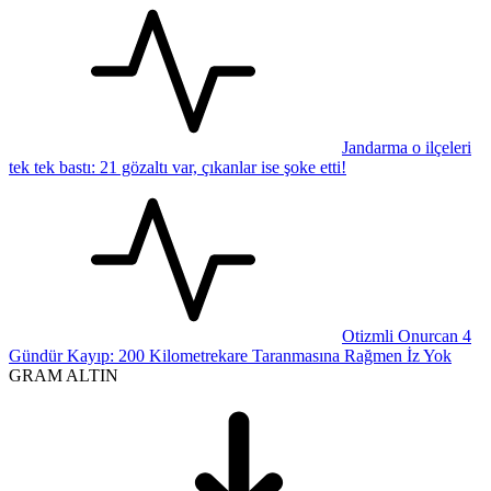
Jandarma o ilçeleri
tek tek bastı: 21 gözaltı var, çıkanlar ise şoke etti!
Otizmli Onurcan 4
Gündür Kayıp: 200 Kilometrekare Taranmasına Rağmen İz Yok
GRAM ALTIN