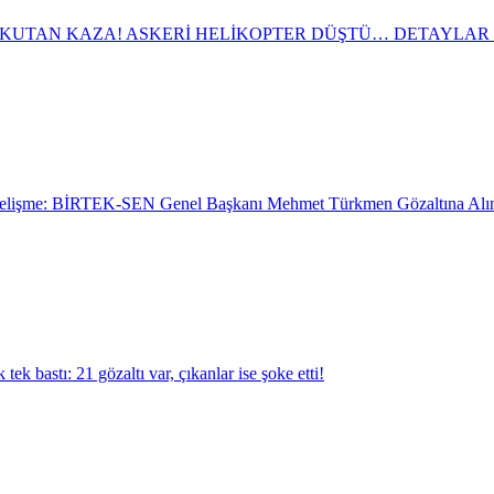
KUTAN KAZA! ASKERİ HELİKOPTER DÜŞTÜ… DETAYLAR 
Gelişme: BİRTEK-SEN Genel Başkanı Mehmet Türkmen Gözaltına Alın
 tek bastı: 21 gözaltı var, çıkanlar ise şoke etti!