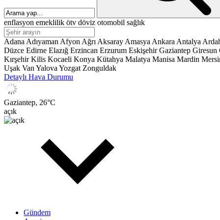
enflasyon
emeklilik
ötv
döviz
otomobil
sağlık
Adana
Adıyaman
Afyon
Ağrı
Aksaray
Amasya
Ankara
Antalya
Arda
Düzce
Edirne
Elazığ
Erzincan
Erzurum
Eskişehir
Gaziantep
Giresun
Kırşehir
Kilis
Kocaeli
Konya
Kütahya
Malatya
Manisa
Mardin
Mersi
Uşak
Van
Yalova
Yozgat
Zonguldak
Detaylı Hava Durumu
Gaziantep,
26
°C
açık
Gündem