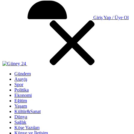
Giriş Yap / Üye Ol
Gündem
Asayiş
Spor
Politika
Ekonomi
Eğitim
Yaşam
Kültür&Sanat
Dünya
Sağlık
Köşe Yazıları
Künye ve İletişim