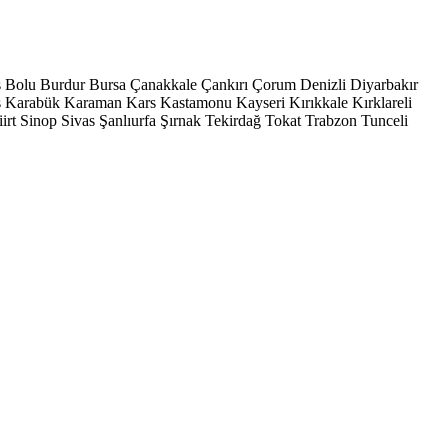
s
Bolu
Burdur
Bursa
Çanakkale
Çankırı
Çorum
Denizli
Diyarbakır
ş
Karabük
Karaman
Kars
Kastamonu
Kayseri
Kırıkkale
Kırklareli
iirt
Sinop
Sivas
Şanlıurfa
Şırnak
Tekirdağ
Tokat
Trabzon
Tunceli