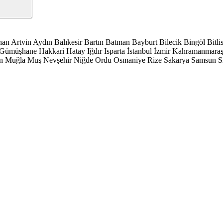
han
Artvin
Aydın
Balıkesir
Bartın
Batman
Bayburt
Bilecik
Bingöl
Bitli
Gümüşhane
Hakkari
Hatay
Iğdır
Isparta
İstanbul
İzmir
Kahramanmara
n
Muğla
Muş
Nevşehir
Niğde
Ordu
Osmaniye
Rize
Sakarya
Samsun
S