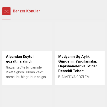
Benzer Konular
Alparslan Kuytul
Medyanın Üç Aylık
gözaltına alındı
Gündemi: Yargılamalar,
Hapishaneler ve İktidar
Gaziantep’te bir camide
Destekli Tehdit
itikafa giren Furkan Vakfı
mensubu bir grubun salgın
BİA MEDYA GÖZLEM
tedbirlerini ihlal ettikleri
TEMMUZ-AĞUSTOS-EYLÜL
gerekçesiyle biber gazı
2019 raporuna göre; 212
müdahalesiyle gözaltına
gazeteci yargılandı, 13
alınmasının ardından vakfın
gazeteci gözaltına alındı. En
eski başkanı Alparslan
az 577 internet haberine
Kuytul’un Adana’da
erişim engeli getirildi. RTÜK,