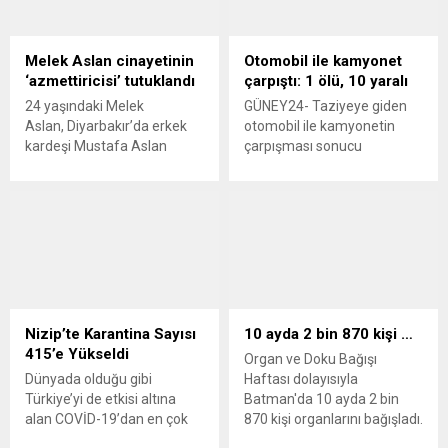
gözaltına alındığı öğrenildi.
TV kuruluşlarına 9 para
GÜNEY24.COM – Kuytul’un
cezası, 5 de program
resmi Twitter hesabından
durdurma cezası verdi. Üç
Melek Aslan cinayetinin
Otomobil ile kamyonet
yapılan açıklamada şu
ayda 31 gazeteci işsiz
‘azmettiricisi’ tutuklandı
çarpıştı: 1 ölü, 10 yaralı
ifadeler kullanıldı: “An itibari
bırakıldı. GÜNEY24-
24 yaşındaki Melek
GÜNEY24- Taziyeye giden
ile Alparslan Kuytul
Cumhurbaşkanı Recep
Aslan, Diyarbakır’da erkek
otomobil ile kamyonetin
Hocaefendi, 14 yaşındaki
Tayyip Erdoğan ve iktidarı,
kardeşi Mustafa Aslan
çarpışması sonucu
oğlu...
20 yıllık Avrupa...
tarafından öldürülmüştü.
meydana gelen trafik
GÜNEY24.COM –
kazasında, 1 kişi öldü, 10 kişi
Diyarbakır’da erkek
yaralandı. Alınan bilgiye
kardeşi Mustafa Aslan (21)
göre, Batman merkeze bağlı
tarafından silahla
Bıçakçı köyünden
vurulan Melek Aslan‘ın (24)
Batman’daki yakınlarının
öldürülmesinde ‘azmettirici’
taziyesine gelenlerin içinde
olduğu belirtilen eski
bulunduğu ve sürücüsü
sevgilisi Orhan
öğrenilemeyen 72 AP 926
Nizip’te Karantina Sayısı
10 ayda 2 bin 870 kişi …
Vatansever tutuklandı.
plakalı otomobil, Batman
415’e Yükseldi
Organ ve Doku Bağışı
Diyarbakır Cumhuriyet
Kozluk kara yolunda orta
Dünyada olduğu gibi
Haftası dolayısıyla
Başsavcılığınca Melek
refüjü geçerek, karşı yönden
Türkiye’yi de etkisi altına
Batman'da 10 ayda 2 bin
Aslan’ın öldürülmesiyle ilgili
gelen...
alan COVİD-19’dan en çok
870 kişi organlarını bağışladı.
başlatılan soruşturma
etkilenen kentlerden biri
kapsamında, dün