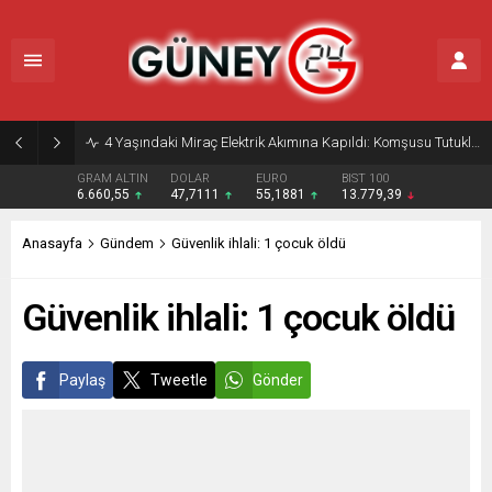
4 Yaşındaki Miraç Elektrik Akımına Kapıldı: Komşusu Tutuklandı
GRAM ALTIN
DOLAR
EURO
BIST 100
6.660,55
47,7111
55,1881
13.779,39
Anasayfa
Gündem
Güvenlik ihlali: 1 çocuk öldü
Güvenlik ihlali: 1 çocuk öldü
Paylaş
Tweetle
Gönder