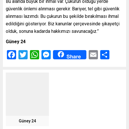
Bu alanda büyük bir ihmal var. Çukurun olduğu yerde
güvenlik önlemi alınması gerekir. Bariyer, tel gibi güvenlik
alınması lazımdı. Bu çukurun bu şekilde bırakılması ihmal
edildiğini gösteriyor. Biz kanunlar çerçevesinde şikayetçi
olduk, sonuna kadarda hakkımızı savunacağız.”
Güney 24
Facebook
Twitter
WhatsApp
Messenger
Email
Shar
Share
Güney 24