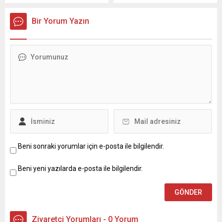
olan Gaziantep’in ilçelerinde
Sakarya’da olayın
de salgın kontrol altına
azmettiricisi olduğu
Bir Yorum Yazın
alınamıyor. GÜNEY24 – Nizip
iddiasıyla gözaltına alınan ve
ilçesinde her geçen gün
şehre getirilen Orhan...
artan koronavirüs vaka
sayılarından dolayı karantina
altına alınan kişilerin de
sayısı artış göstermekte.
Nizip Kaymakamlığı’ndan
yapılan açıklamada,
“İlçemizde 101 hanede
415...
Beni sonraki yorumlar için e-posta ile bilgilendir.
Beni yeni yazılarda e-posta ile bilgilendir.
Ziyaretçi Yorumları - 0 Yorum