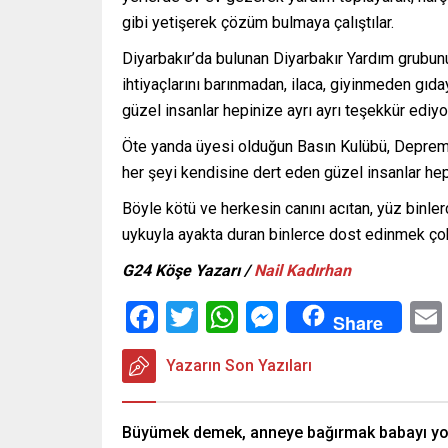
gibi yetişerek çözüm bulmaya çalıştılar.
Diyarbakır’da bulunan Diyarbakır Yardım grubunu
ihtiyaçlarını barınmadan, ilaca, giyinmeden gıda
güzel insanlar hepinize ayrı ayrı teşekkür ediyor
Öte yanda üyesi olduğun Basın Kulübü, Deprem 
her şeyi kendisine dert eden güzel insanlar hep
Böyle kötü ve herkesin canını acıtan, yüz binle
uykuyla ayakta duran binlerce dost edinmek ço
G24 Köşe Yazarı /
Nail Kadırhan
Facebook
Twitter
WhatsApp
Messenger
Share
Yazarın Son Yazıları
Büyümek demek, anneye bağırmak babayı yo