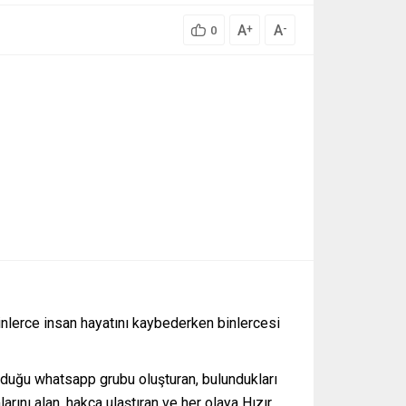
A
A
+
-
0
inlerce insan hayatını kaybederken binlercesi
 olduğu whatsapp grubu oluşturan, bulundukları
rını alan, hakça ulaştıran ve her olaya Hızır