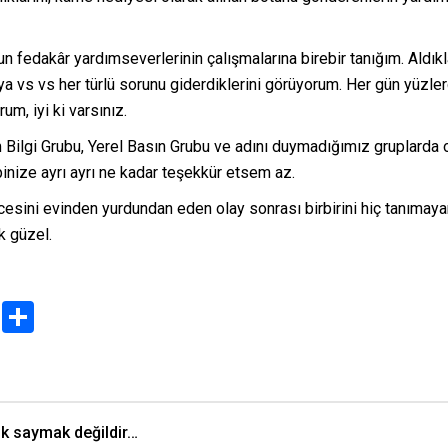
n fedakâr yardımseverlerinin çalışmalarına birebir tanığım. Aldıkl
ya vs vs her türlü sorunu giderdiklerini görüyorum. Her gün yüzlerc
um, iyi ki varsınız.
Bilgi Grubu, Yerel Basın Grubu ve adını duymadığımız gruplarda o
inize ayrı ayrı ne kadar teşekkür etsem az.
rcesini evinden yurdundan eden olay sonrası birbirini hiç tanımaya
k güzel.
Email
Share
k saymak değildir…