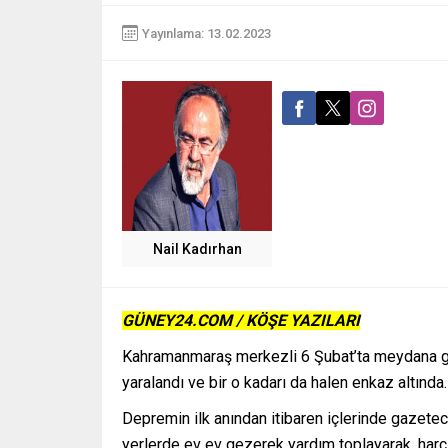
Yayınlama: 13.02.2023
Nail Kadırhan
GÜNEY24.COM / KÖŞE YAZILARI
Kahramanmaraş merkezli 6 Şubat’ta meydana gele
yaralandı ve bir o kadarı da halen enkaz altında.
Depremin ilk anından itibaren içlerinde gazeteci
yerlerde ev ev gezerek yardım toplayarak, harçlı