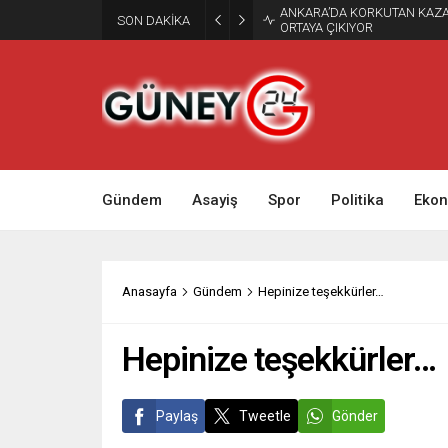
Gaziantep’te Sıcak Gelişme:
SON DAKİKA
Gözaltına Alındı!
Gündem
Asayiş
Spor
Politika
Eko
Anasayfa
Gündem
Hepinize teşekkürler…
Hepinize teşekkürler…
Paylaş
Tweetle
Gönder