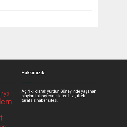
Hakkımızda
Ağırlıklı olarak yurdun Güney’inde yaşanan
nya
olayları takipçilerine ileten hızlı, ilkeli,
dem
tarafsız haber sitesi.
t
şam