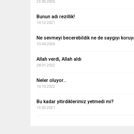
23.06.2026
Bunun adı rezillik!
19.12.2021
Ne sevmeyi becerebildik ne de saygıyı koruy
10.04.2026
Allah verdi, Allah aldı
28.01.2022
Neler oluyor…
10.10.2022
Bu kadar yitirdiklerimiz yetmedi mi?
13.03.2021