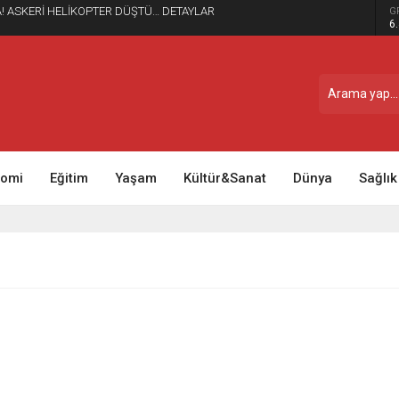
 BİRTEK-SEN Genel Başkanı Mehmet Türkmen
G
6
nomi
Eğitim
Yaşam
Kültür&Sanat
Dünya
Sağlık