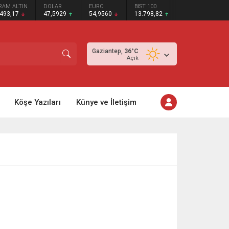
RAM ALTIN
DOLAR
EURO
BIST 100
.493,17
47,5929
54,9560
13.798,82
Gaziantep,
36
°C
Açık
Köşe Yazıları
Künye ve İletişim