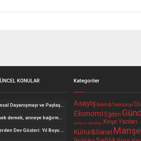
ÜNCEL KONULAR
Kategoriler
Asayiş
Dü
Bilim&Teknoloji
Toplumsal Dayanışmayı ve Paylaşımı Pekiştiren Önemli Bir Kültürel Miras: Aşure…
Gün
Ekonomi
Eğitim
Büyümek demek, anneye bağırmak babayı yok saymak değildir…
Köşe Yazıları
Güney'in Çocukları
Manşe
Miniklerden Dev Gösteri: Yıl Boyu Öğrendiklerini Sahnede Sergilediler
Kültür&Sanat
Sağlık
Politika
Spor
Ya