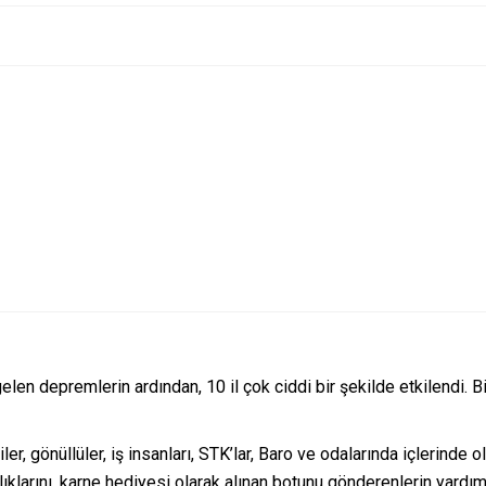
n depremlerin ardından, 10 il çok ciddi bir şekilde etkilendi. B
ler, gönüllüler, iş insanları, STK’lar, Baro ve odalarında içlerinde
klarını, karne hediyesi olarak alınan botunu gönderenlerin yardımla