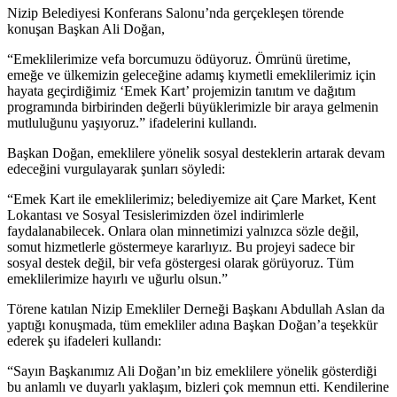
Nizip Belediyesi Konferans Salonu’nda gerçekleşen törende
konuşan Başkan Ali Doğan,
“Emeklilerimize vefa borcumuzu ödüyoruz. Ömrünü üretime,
emeğe ve ülkemizin geleceğine adamış kıymetli emeklilerimiz için
hayata geçirdiğimiz ‘Emek Kart’ projemizin tanıtım ve dağıtım
programında birbirinden değerli büyüklerimizle bir araya gelmenin
mutluluğunu yaşıyoruz.” ifadelerini kullandı.
Başkan Doğan, emeklilere yönelik sosyal desteklerin artarak devam
edeceğini vurgulayarak şunları söyledi:
“Emek Kart ile emeklilerimiz; belediyemize ait Çare Market, Kent
Lokantası ve Sosyal Tesislerimizden özel indirimlerle
faydalanabilecek. Onlara olan minnetimizi yalnızca sözle değil,
somut hizmetlerle göstermeye kararlıyız. Bu projeyi sadece bir
sosyal destek değil, bir vefa göstergesi olarak görüyoruz. Tüm
emeklilerimize hayırlı ve uğurlu olsun.”
Törene katılan Nizip Emekliler Derneği Başkanı Abdullah Aslan da
yaptığı konuşmada, tüm emekliler adına Başkan Doğan’a teşekkür
ederek şu ifadeleri kullandı:
“Sayın Başkanımız Ali Doğan’ın biz emeklilere yönelik gösterdiği
bu anlamlı ve duyarlı yaklaşım, bizleri çok memnun etti. Kendilerine