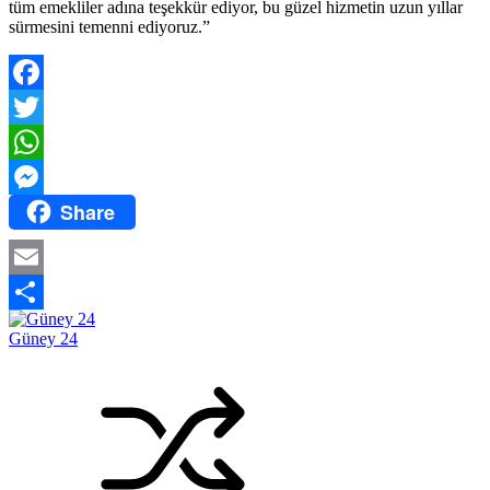
tüm emekliler adına teşekkür ediyor, bu güzel hizmetin uzun yıllar
sürmesini temenni ediyoruz.”
Facebook
Twitter
WhatsApp
Share
Messenger
Email
Share
Güney 24