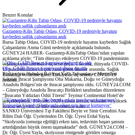
Benzer Konular
Gaziantep-Kilis Tabip Odası, COVID-19 nedeniyle hayatını
kaybeden sağlık çalışanlarını andı
Bursa Tabip Odası, COVID-19 nedeniyle hayatını kaybeden Sağlık
Çalışanlarını Anma Günü nedeniyle açıklamada bulundu.
GÜNEY24 HABER- Gaziantep-KilisTabip Odası’ndan yapılan
açıklama şöyle; “Tüm dünyayı etkileyen COVID-19 pandemisinin
başlangıcının üzerinden üç sene geçti. Ülkemiz, dünyada COVID-
Oba, GAİB İhracat Şampiyonluğunu da aldı
19 pandemisinden en çok zarar gören ülkeler arasında. Sağlık
Türkiye’nin Hububat Bakliyat Yağlı Tohumlar ve Mamulleri
Bakanlığı verilerine göre, Türkiye’de üç senede COVID-19
Sektörü ihracat Şampiyonu Oba Makarna, Doğu ve Güneydoğu
nedenli...
Anadolu Bölgesi’nin de ihracat şampiyonu oldu. GÜNEY24.COM
– Güneydoğu Anadolu İhracatçı Birlikleri tarafından düzenlenen
“İhracatın Yıldızları Ödül Töreni” Teymur Continental Hotel’de
gerçekleştirildi. Törende, 2020 yılında üretim, istihdam ve yüksek
Uzmanlar Uyardı ‘Skolyozda erken tanı hayat kurtarıyor’
ihracat seviyeleri ile ülke ekonomisine katkı...
SANKO Üniversitesi Tıp Fakültesi Beyin ve Sinir Cerrahisi Ana
Bilim Dalı Öğr. Üyelerinden Dr. Öğr. Üyesi Erdal Yayla,
“Skolyozda (omurga eğriliği) erken tanı, tedavinin başarı şansını
artırdığından büyük önem taşımaktadır” dedi. GÜNEY24.COM –
Dr. Öğr. Üyesi Yayla, skolyozun röntgende görülen omurga