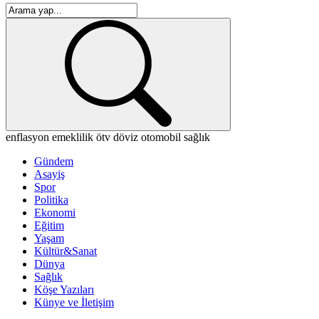
enflasyon
emeklilik
ötv
döviz
otomobil
sağlık
Gündem
Asayiş
Spor
Politika
Ekonomi
Eğitim
Yaşam
Kültür&Sanat
Dünya
Sağlık
Köşe Yazıları
Künye ve İletişim