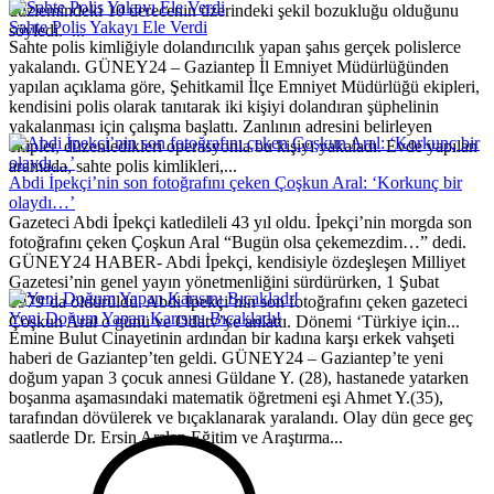
düzlemindeki 10 derecenin üzerindeki şekil bozukluğu olduğunu
Sahte Polis Yakayı Ele Verdi
söyledi. ...
Sahte polis kimliğiyle dolandırıcılık yapan şahıs gerçek polislerce
yakalandı. GÜNEY24 – Gaziantep İl Emniyet Müdürlüğünden
yapılan açıklama göre, Şehitkamil İlçe Emniyet Müdürlüğü ekipleri,
kendisini polis olarak tanıtarak iki kişiyi dolandıran şüphelinin
yakalanması için çalışma başlattı. Zanlının adresini belirleyen
ekipler, düzenledikleri operasyonla bu kişiyi yakaladı. Evde yapılan
aramada, sahte polis kimlikleri,...
Abdi İpekçi’nin son fotoğrafını çeken Çoşkun Aral: ‘Korkunç bir
olaydı…’
Gazeteci Abdi İpekçi katledileli 43 yıl oldu. İpekçi’nin morgda son
fotoğrafını çeken Çoşkun Aral “Bugün olsa çekemezdim…” dedi.
GÜNEY24 HABER- Abdi İpekçi, kendisiyle özdeşleşen Milliyet
Gazetesi’nin genel yayın yönetmenliğini sürdürürken, 1 Şubat
1979’da öldürüldü. Abdi İpekçi’nin son fotoğrafını çeken gazeteci
Yeni Doğum Yapan Karısını Bıçakladı!
Çoşkun Aral o günü ve Odatv’ye anlattı. Dönemi ‘Türkiye için...
Emine Bulut Cinayetinin ardından bir kadına karşı erkek vahşeti
haberi de Gaziantep’ten geldi. GÜNEY24 – Gaziantep’te yeni
doğum yapan 3 çocuk annesi Güldane Y. (28), hastanede yatarken
boşanma aşamasındaki matematik öğretmeni eşi Ahmet Y.(35),
tarafından dövülerek ve bıçaklanarak yaralandı. Olay dün gece geç
saatlerde Dr. Ersin Arslan Eğitim ve Araştırma...