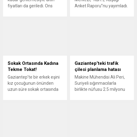
fiyatları da geriledi. Ons
Anket Raporu”nu yayımladı.
altının fiyatı artsa da yurt
Rapora göre, Kürt Z
içinde gram altının fiyatı
kuşağının yüzde 38’i kendini
düştü. Serbest piyasada 24
herhangi bir partiye yakın
ayar külçe altının gram satış
görmüyor. Gençlerin yüzde
fiyatı 405,30 lira oldu.
52,5’i siyasete ilgi
GÜNEY24.COM – İstanbul
duymadığını söylerken
Kapalıçarşı’da 405,10 liradan
yüzde 57.8’i HDP’ye, yüzde
alınan 24 Ayar
18,4’ü CHP’ye, yüzde 15,2’si
Külçe Altın (Gr.) 405,30
kendisini AKP’ye yakın
Sokak Ortasında Kadına
Gaziantep’teki trafik
liradan, 2 bin 670 liradan
hissediyor. GÜNEY24.COM –
Tekme Tokat!
çilesi planlama hatası
alınan Cumhuriyet Ata...
Bağımsız düşünce kuruluşu
Gaziantep’te bir erkek eşini
Makine Mühendisi Ali Peri,
olarak Spectrum House...
kız çocuğunun önünden
Suriyeli sığınmacılarla
uzun süre sokak ortasında
birlikte nüfusu 2.5 milyonu
darp etti. GÜNEY24 –
aşan Gaziantep’te trafik
Gaziantep’te bir erkek, eşi
çilesinin her geçen gün
olduğu tahmin edilen kadını
katlanarak artmasının
sokak ortasında darp ettiği
planlama hatasından
anlar amatör kameraya
kaynaklandığını belirtti.
yansıdı. Kaldırımda oturan
GÜNEY24.COM – Şehir
bir kadın, küçük kız
trafiğini, doğru plan ve