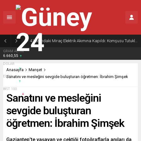
4 Yaşındaki Miraç Elektrik Akımına Kapıldı: Komşusu Tutuklandı
GRAM ALTIN
6.660,55
DOLAR
47,7111
Anasayfa
Manşet
EURO
Sanatını ve mesleğini sevgide buluşturan öğretmen: İbrahim Şimşek
55,1881
BIST 100
13.779,39
Sanatını ve mesleğini
sevgide buluşturan
öğretmen: İbrahim Şimşek
Gaziantep’te yaşayan ve çektiği fotoğraflarla anıları da