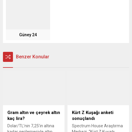
Güney 24
Benzer Konular
Gram altın ve çeyrek altın
Kürt Z Kuşağı anketi
kaç lira?
sonuçlandı
Dolar/TL’nin 7,25’in altına
Spectrum House Araştırma
kadar gerilemesiyle altın
Merkezi, “Kürt Z Kuşağı