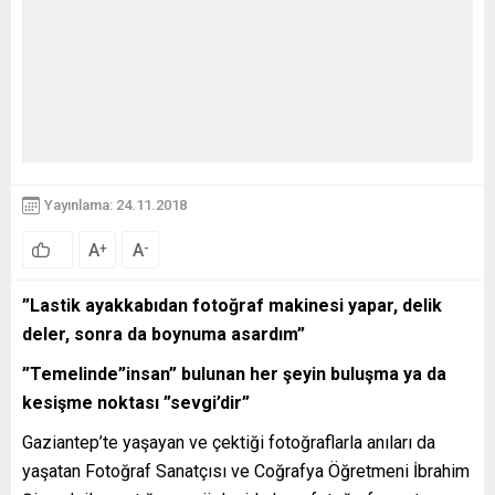
Yayınlama: 24.11.2018
A
A
+
-
”Lastik ayakkabıdan fotoğraf makinesi yapar, delik
deler, sonra da boynuma asardım”
”Temelinde”insan” bulunan her şeyin buluşma ya da
kesişme noktası ”sevgi’dir”
Gaziantep’te yaşayan ve çektiği fotoğraflarla anıları da
yaşatan Fotoğraf Sanatçısı ve Coğrafya Öğretmeni İbrahim