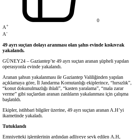
0
+
A
-
A
49 ayrı suçtan dolayı aranması olan şahıs evinde kıskıvrak
yakalandı.
GÜNEY24 – Gaziantep’te 49 ayrı suçtan aranan şüpheli yapılan
operasyonla evinde yakalandı.
Aranan şahsın yakalanması ile Gaziantep Valiliğinden yapılan
açıklamaya göre, İl Jandarma Komutanlığı ekiplerince, “hırsızlık”,
“konut dokunulmazlığı ihlali”, “kasten yaralama”, “mala zarar
verme” gibi suçlardan aranan zanlıların yakalanması için çalışma
başlatıldı.
Ekipler, istihbari bilgiler üzerine, 49 ayrı suçtan aranan A.H’yi
ikametinde yakaladı.
Tutuklandı
Emniyetteki işlemlerinin ardından adliyeye sevk edilen A.H,