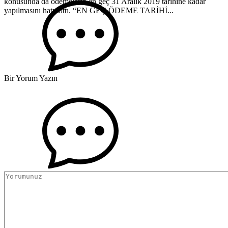
konusunda da ödemelerin en geç 31 Aralık 2019 tarihine kadar
yapılmasını hatırlattı. “EN GEÇ ÖDEME TARİHİ...
Bir Yorum Yazın