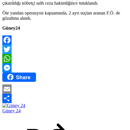
çıkarıldığı nöbetçi sulh ceza hakimliğince tutuklandı.
Öte yandan operasyon kapsamında, 2 ayrı suçtan aranan F.Ö. de
gözaltına alındı.
Güney24
Facebook
Twitter
WhatsApp
Share
Messenger
Email
Share
Güney 24