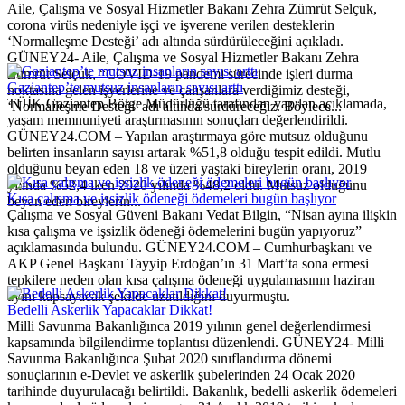
Aile, Çalışma ve Sosyal Hizmetler Bakanı Zehra Zümrüt Selçuk,
corona virüs nedeniyle işçi ve işverene verilen desteklerin
‘Normalleşme Desteği’ adı altında sürdürüleceğini açıkladı.
GÜNEY24- Aile, Çalışma ve Sosyal Hizmetler Bakanı Zehra
Zümrüt Selçuk, “COVID-19 pandemi sürecinde işleri durma
Gaziantep’te mutsuz insanların sayısı arttı
noktasına gelen işyerlerine ve çalışanlara verdiğimiz desteği,
TÜİK Gaziantep Bölge Müdürlüğü tarafından yapılan açıklamada,
‘Normalleşme Desteği’ adı altında sürdüreceğiz. Böylece...
yaşam memnuniyeti araştırmasının sonuçları değerlendirildi.
GÜNEY24.COM – Yapılan araştırmaya göre mutsuz olduğunu
belirten insanların sayısı artarak %51,8 olduğu tespit edildi. Mutlu
olduğunu beyan eden 18 ve üzeri yaştaki bireylerin oranı, 2019
yılında %52,4 iken 2020 yılında %48,2 oldu. Mutsuz olduğunu
Kısa çalışma ve işsizlik ödeneği ödemeleri bugün başlıyor
beyan eden bireylerin...
Çalışma ve Sosyal Güveni Bakanı Vedat Bilgin, “Nisan ayına ilişkin
kısa çalışma ve işsizlik ödeneği ödemelerini bugün yapıyoruz”
açıklamasında bulundu. GÜNEY24.COM – Cumhurbaşkanı ve
AKP Genel Başkanı Tayyip Erdoğan’ın 31 Mart’ta sona ermesi
tepkilere neden olan kısa çalışma ödeneği uygulamasının haziran
ayını kapsayacak şekilde uzatıldığını duyurmuştu.
Bedelli Askerlik Yapacaklar Dikkat!
Milli Savunma Bakanlığınca 2019 yılının genel değerlendirmesi
kapsamında bilgilendirme toplantısı düzenlendi. GÜNEY24- Milli
Savunma Bakanlığınca Şubat 2020 sınıflandırma dönemi
sonuçlarının e-Devlet ve askerlik şubelerinden 24 Ocak 2020
tarihinde duyurulacağı belirtildi. Bakanlık, bedelli askerlik ödemeleri