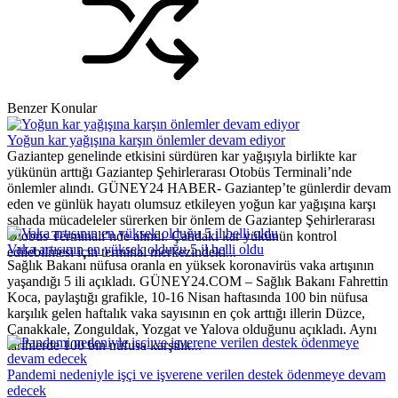
Benzer Konular
Yoğun kar yağışına karşın önlemler devam ediyor
Gaziantep genelinde etkisini sürdüren kar yağışıyla birlikte kar
yükünün arttığı Gaziantep Şehirlerarası Otobüs Terminali’nde
önlemler alındı. GÜNEY24 HABER- Gaziantep’te günlerdir devam
eden ve günlük hayatı olumsuz etkileyen yoğun kar yağışına karşı
sahada mücadeleler sürerken bir önlem de Gaziantep Şehirlerarası
Otobüs Terminali’nde alındı. Çatıdaki kar yükünün kontrol
Vaka artışının en yüksek olduğu 5 il belli oldu
edilebilmesi için terminal merkezindeki...
Sağlık Bakanı nüfusa oranla en yüksek koronavirüs vaka artışının
yaşandığı 5 ili açıkladı. GÜNEY24.COM – Sağlık Bakanı Fahrettin
Koca, paylaştığı grafikle, 10-16 Nisan haftasında 100 bin nüfusa
karşılık gelen haftalık vaka sayısının en çok arttığı illerin Düzce,
Çanakkale, Zonguldak, Yozgat ve Yalova olduğunu açıkladı. Aynı
tarihlerde 100 bin nüfusa karşılık...
Pandemi nedeniyle işçi ve işverene verilen destek ödenmeye devam
edecek