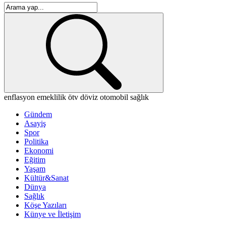
enflasyon
emeklilik
ötv
döviz
otomobil
sağlık
Gündem
Asayiş
Spor
Politika
Ekonomi
Eğitim
Yaşam
Kültür&Sanat
Dünya
Sağlık
Köşe Yazıları
Künye ve İletişim