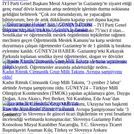
İYİ Parti Genel Başkanı Meral Akşener’in Gaziantep’te ziyaret ettiği
genç esnaf döviz kurunun artışı nedeniyle işlerinin durma noktasına
geldiğini belirterek “Çok zor durumdayım, ne yapacağımı
bilmiyorum, ben de artık dükkânımı kapatıp yurt dışına kaçma
yollarını araştırıyorum’’ dedi. GÜNEY24.COM – İYİ Parti Genel
Öğretmenler Hakları İçin 1 Günlük İş Bıraktı
Başkanı Akşener, Türkiye ziyareti kapsamındaki 75’inci il olan...
Sendikalar ve öğretmenlik meslek örgütlerinin tepkilerine rağmen
meclisten geçen Öğretmenlik Meslek Kanunu’na karşı seslerini
duyurmaya çalışan öğretmenler Gaziantep’te de 1 günlük iş bırakma
eylemine katıldı. GÜNEY24 HABER- Gaziantep’teki Kırkayak
Parkında toplanan sendika üyesi öğretmenler, slogan ve dövizler
eşliğinde Atatürk Bulvarına yürüyerek burada bir basın açıklaması
gerçekleştirdi. Öğretmenler arasında adaletsizliğe neden...
Kadın Ritmik Cimnastik Grup Milli Takımı, Avrupa şampiyonu
oldu!
Kadın Ritmik Cimnastik Grup Milli Takımı, ‘3 çember 2 labut’
aletinde Avrupa şampiyonu oldu. GÜNEY24 – Türkiye Milli
Olimpiyat Komitesinden (TMOK) yapılan açıklamaya göre, Duygu
Doğan, Azra Akıncı, Peri Berker, Nil Karabina, Eda Asar’dan
oluşan Ritmik Cimnastik Grup Milli Takımı, Ukrayna’nın başkenti
İhracatta Yeni Hedef: Slovenya Pazarı
Kiev’de düzenlenen Ritmik Cimnastik Avrupa Şampiyonası’nda ‘3
Gaziantep’in Slovenya ile güncel ticari ilişkilerinin ve yeni fırsatların
çember...
incelendiği webinarda konuşmacılar; Slovenya Gaziantep Fahri
Konsolosu Mizyal Karabiber Nacaroğlu, T.C. Slovenya Ticaret
Başmüşaviri Asuman Kılıç Türkeş ve Slovenya Ankara