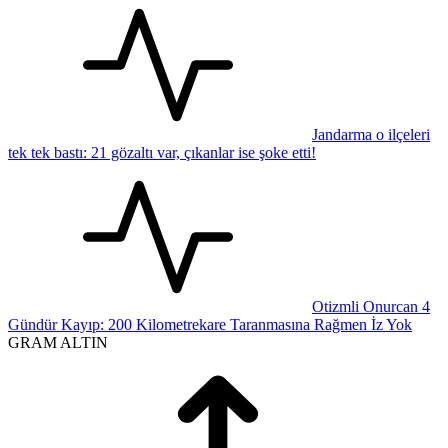
Jandarma o ilçeleri
tek tek bastı: 21 gözaltı var, çıkanlar ise şoke etti!
Otizmli Onurcan 4
Gündür Kayıp: 200 Kilometrekare Taranmasına Rağmen İz Yok
GRAM ALTIN