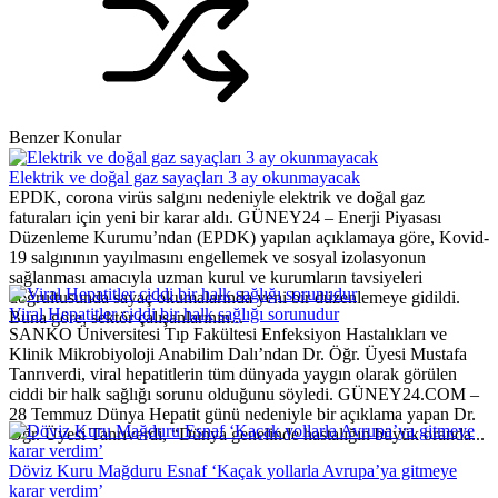
Benzer Konular
Elektrik ve doğal gaz sayaçları 3 ay okunmayacak
EPDK, corona virüs salgını nedeniyle elektrik ve doğal gaz
faturaları için yeni bir karar aldı. GÜNEY24 – Enerji Piyasası
Düzenleme Kurumu’ndan (EPDK) yapılan açıklamaya göre, Kovid-
19 salgınının yayılmasını engellemek ve sosyal izolasyonun
sağlanması amacıyla uzman kurul ve kurumların tavsiyeleri
doğrultusunda sayaç okumalarında yeni bir düzenlemeye gidildi.
Viral Hepatitler ciddi bir halk sağlığı sorunudur
Buna göre, sektör çalışanlarının...
SANKO Üniversitesi Tıp Fakültesi Enfeksiyon Hastalıkları ve
Klinik Mikrobiyoloji Anabilim Dalı’ndan Dr. Öğr. Üyesi Mustafa
Tanrıverdi, viral hepatitlerin tüm dünyada yaygın olarak görülen
ciddi bir halk sağlığı sorunu olduğunu söyledi. GÜNEY24.COM –
28 Temmuz Dünya Hepatit günü nedeniyle bir açıklama yapan Dr.
Öğr. Üyesi Tanrıverdi, “Dünya genelinde hastalığın büyük oranda...
Döviz Kuru Mağduru Esnaf ‘Kaçak yollarla Avrupa’ya gitmeye
karar verdim’