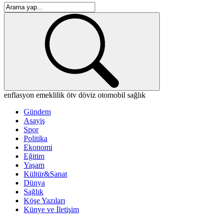
enflasyon
emeklilik
ötv
döviz
otomobil
sağlık
Gündem
Asayiş
Spor
Politika
Ekonomi
Eğitim
Yaşam
Kültür&Sanat
Dünya
Sağlık
Köşe Yazıları
Künye ve İletişim