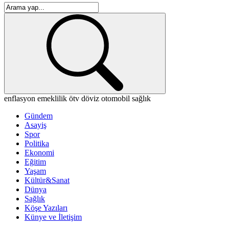
enflasyon
emeklilik
ötv
döviz
otomobil
sağlık
Gündem
Asayiş
Spor
Politika
Ekonomi
Eğitim
Yaşam
Kültür&Sanat
Dünya
Sağlık
Köşe Yazıları
Künye ve İletişim