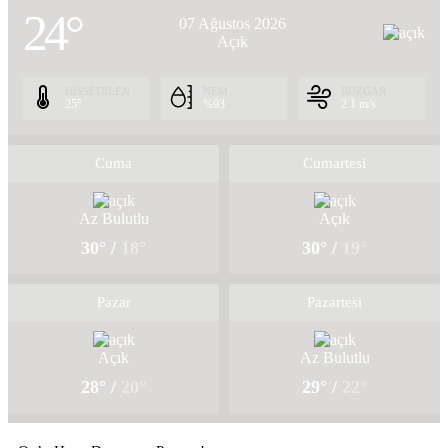
24°
07 Ağustos 2026
Açık
HİSSEDİLEN
NEM
RÜZGAR
25°
%93
2.1 m/s
Cuma
Cumartesi
Az Bulutlu
Açık
30° /
18°
30° /
19°
Pazar
Pazartesi
Açık
Az Bulutlu
28° /
20°
29° /
22°