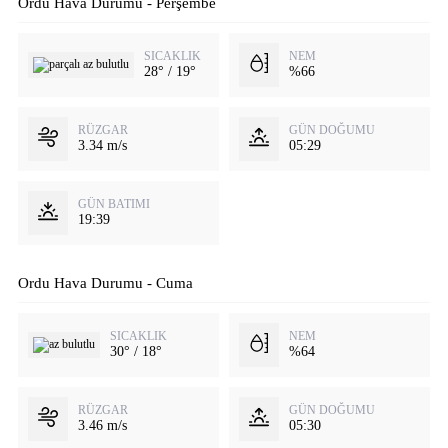
Ordu Hava Durumu - Perşembe
SICAKLIK
NEM
28° / 19°
%66
RÜZGAR
GÜN DOĞUMU
3.34 m/s
05:29
GÜN BATIMI
19:39
Ordu Hava Durumu - Cuma
SICAKLIK
NEM
30° / 18°
%64
RÜZGAR
GÜN DOĞUMU
3.46 m/s
05:30