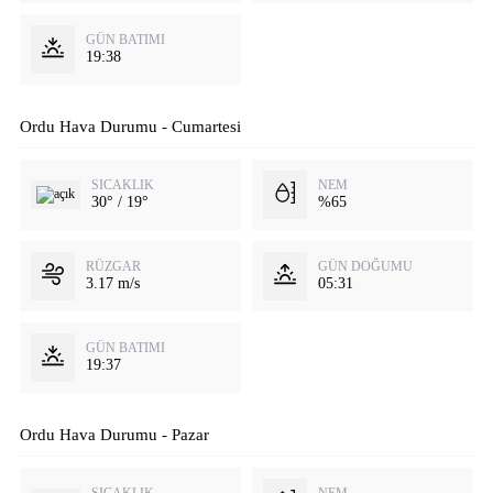
GÜN BATIMI
19:38
Ordu Hava Durumu - Cumartesi
SICAKLIK
NEM
30° / 19°
%65
RÜZGAR
GÜN DOĞUMU
3.17 m/s
05:31
GÜN BATIMI
19:37
Ordu Hava Durumu - Pazar