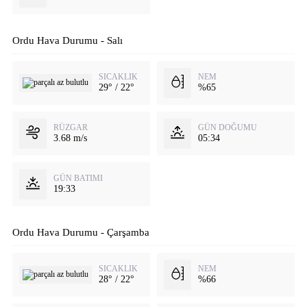
Ordu Hava Durumu - Salı
SICAKLIK
NEM
29° / 22°
%65
RÜZGAR
GÜN DOĞUMU
3.68 m/s
05:34
GÜN BATIMI
19:33
Ordu Hava Durumu - Çarşamba
SICAKLIK
NEM
28° / 22°
%66