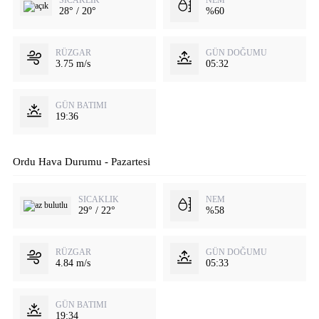
SICAKLIK
NEM
28° / 20°
%60
RÜZGAR
GÜN DOĞUMU
3.75 m/s
05:32
GÜN BATIMI
19:36
Ordu Hava Durumu - Pazartesi
SICAKLIK
NEM
29° / 22°
%58
RÜZGAR
GÜN DOĞUMU
4.84 m/s
05:33
GÜN BATIMI
19:34