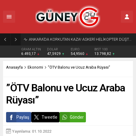
Gaziantep’te Sıcak Gelişme: BİRTEK-SEN Genel Başkanı Mehmet Türkmen Gözaltına Alındı!
GRAM ALTIN
DOLAR
EURO
BIST 100
6.493,17
47,5929
54,9560
13.798,82
Anasayfa
Ekonomi
”ÖTV Balonu ve Ucuz Araba Rüyası”
”ÖTV Balonu ve Ucuz Araba
Rüyası”
Paylaş
Tweetle
Gönder
Yayınlama: 01.10.2022