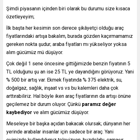
Şimdi piyasanın içinden biri olarak bu durumu size kısaca
özetleyeyim;
İlk başta her kesimin son derece şikâyetçi olduğu araç
fiyatlarındaki artışa bakalım, burada gözden kaçırmamamız
gereken nokta şudur; araba fiyatları mı yükseliyor yoksa
alım gücümüz mü düşüyor.
Çok değil 1 sene öncesine gittiğimizde benzin fiyatının 5
TL olduğunu şu an ise 25 TL ye dayandığını görüyoruz. Yani
% 500 bir artış var. Ekmek fiyatında % 375 elektrik, su,
doğalgaz, sağlık, inşaat vs vs bu kalemleri daha çok
arttırabiliriz. Hal böyle iken araç fiyatlarının da artışı önüne
geçilemez bir durum oluyor. Çünkü
paramız değer
kaybediyor
ve alım gücümüz düşüyor.
Meseleye bir başka açıdan bakacak olursak; dünyanın her
yerinde arabalar insanlar için sadece bir araç. Yani
evimizde kullandığımız televizyon, buzdolabı, çamaşır