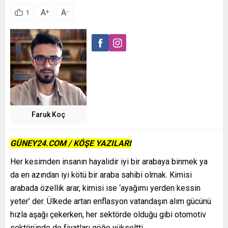
A
A
+
-
1
Faruk Koç
GÜNEY24.COM / KÖŞE YAZILARI
Her kesimden insanın hayalidir iyi bir arabaya binmek ya
da en azından iyi kötü bir araba sahibi olmak. Kimisi
arabada özellik arar, kimisi ise ‘ayağımı yerden kessin
yeter’ der. Ülkede artan enflasyon vatandaşın alım gücünü
hızla aşağı çekerken, her sektörde olduğu gibi otomotiv
sektöründe de fiyatları göğe yükseltti.