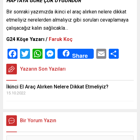
HAFTAYA GÖRE ÇOK UYGUNDUR”
Bir sonraki yazımızda ikinci el araç alırken nelere dikkat
etmeliyiz nerelerden almalıyız gibi soruları cevaplamaya
çalışacağız kalın sağlıcakla…
G24 Köşe Yazarı
/
Faruk Koç
Facebook
Twitter
WhatsApp
Messenger
Email
Shar
Share
Yazarın Son Yazıları
İkinci El Araç Alırken Nelere Dikkat Etmeliyiz?
15.10.2022
Bir Yorum Yazın