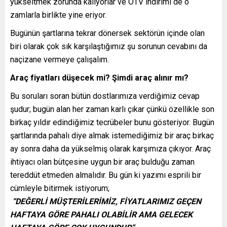
yükseltmek zorunda kalıyorlar ve ÖTV indirimi de o
zamlarla birlikte yine eriyor.
Bugünün şartlarına tekrar dönersek sektörün içinde olan
biri olarak çok sık karşılaştığımız şu sorunun cevabını da
naçizane vermeye çalışalım.
Araç fiyatları düşecek mi? Şimdi araç alınır mı?
Bu soruları soran bütün dostlarımıza verdiğimiz cevap
şudur; bugün alan her zaman karlı çıkar çünkü özellikle son
birkaç yıldır edindiğimiz tecrübeler bunu gösteriyor. Bugün
şartlarında pahalı diye almak istemediğimiz bir araç birkaç
ay sonra daha da yükselmiş olarak karşımıza çıkıyor. Araç
ihtiyacı olan bütçesine uygun bir araç bulduğu zaman
tereddüt etmeden almalıdır. Bu gün ki yazımı esprili bir
cümleyle bitirmek istiyorum;
“DEĞERLİ MÜŞTERİLERİMİZ, FİYATLARIMIZ GEÇEN
HAFTAYA GÖRE PAHALI OLABİLİR AMA GELECEK