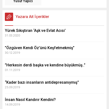
Yusuf Yapıcı
Yazara Ait İçerikler
Yürek Sıkıştıran ‘Aşk ve Evlat Acısı’
31.03.2020
”Özgüven Kendi Öz’ünü Keşfetmekmiş”
30.12.2019
”Herkesin derdi başka ve kendine büyükmüş..”
01.11.2019
“Kader bazı insanların antidepresanıymış’’
25.09.2019
İnsan Nasıl Kandırır Kendini?
14.09.2019