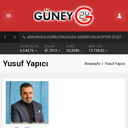
ANKARA’DA KORKUTAN KAZA! ASKERİ HELİKOPTER DÜŞTÜ… DETAYLAR ORTAYA ÇIKIYOR
GRAM ALTIN
DOLAR
EURO
BIST 100
6.544,76
47,7013
55,0086
13.798,82
Yusuf Yapıcı
Anasayfa
Yusuf Yapıcı